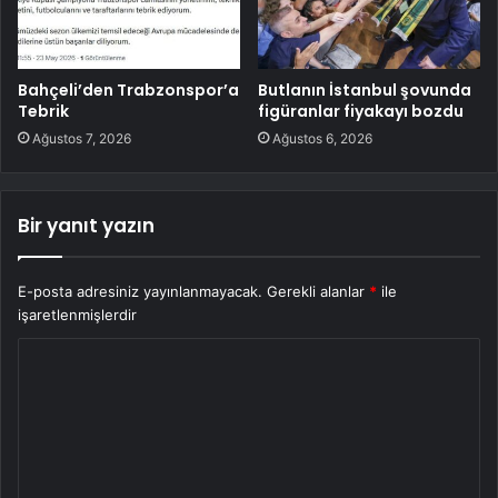
Bahçeli’den Trabzonspor’a
Butlanın İstanbul şovunda
Tebrik
figüranlar fiyakayı bozdu
Ağustos 7, 2026
Ağustos 6, 2026
Bir yanıt yazın
E-posta adresiniz yayınlanmayacak.
Gerekli alanlar
*
ile
işaretlenmişlerdir
Y
o
r
u
m