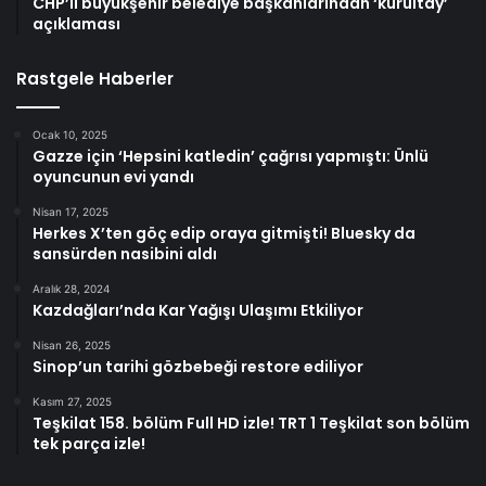
CHP’li büyükşehir belediye başkanlarından ‘kurultay’
açıklaması
Rastgele Haberler
Ocak 10, 2025
Gazze için ‘Hepsini katledin’ çağrısı yapmıştı: Ünlü
oyuncunun evi yandı
Nisan 17, 2025
Herkes X’ten göç edip oraya gitmişti! Bluesky da
sansürden nasibini aldı
Aralık 28, 2024
Kazdağları’nda Kar Yağışı Ulaşımı Etkiliyor
Nisan 26, 2025
Sinop’un tarihi gözbebeği restore ediliyor
Kasım 27, 2025
Teşkilat 158. bölüm Full HD izle! TRT 1 Teşkilat son bölüm
tek parça izle!