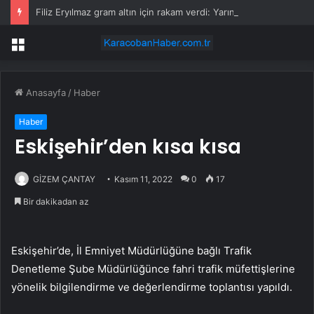
Filiz Eryılmaz gram altın için rakam verdi: Yarın akşama işaret etti
Menü
Anasayfa
/
Haber
Haber
Eskişehir’den kısa kısa
GİZEM ÇANTAY
Kasım 11, 2022
0
17
Bir dakikadan az
Eskişehir’de, İl Emniyet Müdürlüğüne bağlı Trafik
Denetleme Şube Müdürlüğünce fahri trafik müfettişlerine
yönelik bilgilendirme ve değerlendirme toplantısı yapıldı.