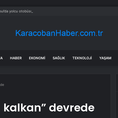
bul’da yolcu otobüsü kaza yaptı: Çok sayıda yaralı var!
FA
HABER
EKONOMI
SAĞLIK
TEKNOLOJI
YAŞAM
ede
l kalkan” devrede