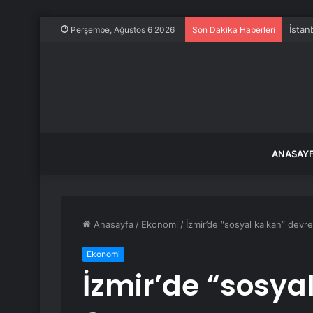
İstan
Perşembe, Ağustos 6 2026
Son Dakika Haberleri
ANASAY
Anasayfa
/
Ekonomi
/
İzmir’de “sosyal kalkan” devr
Ekonomi
İzmir’de “sosya