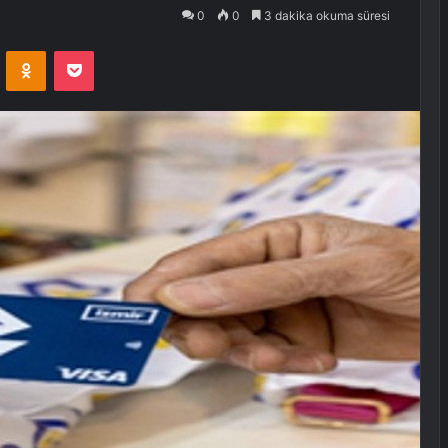
0
0
3 dakika okuma süresi
VKontakte
Odnoklassniki
Pocket