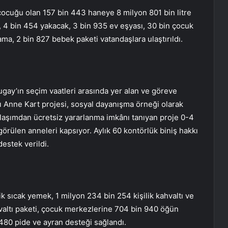
çocuğu olan 157 bin 443 haneye 8 milyon 801 bin litre
i, 4 bin 454 yakacak, 3 bin 935 ev eşyası, 30 bin çocuk
a, 2 bin 827 bebek paketi vatandaşlara ulaştırıldı.
gay’ın seçim vaatleri arasında yer alan ve göreve
ğı Anne Kart projesi, sosyal dayanışma örneği olarak
 ulaşımdan ücretsiz yararlanma imkânı tanıyan proje 0-4
örülen anneleri kapsıyor. Aylık 60 kontörlük biniş hakkı
estek verildi.
ik sıcak yemek, 1 milyon 234 bin 254 kişilik kahvaltı ve
valtı paketi, çocuk merkezlerine 704 bin 940 öğün
 480 pide ve ayran desteği sağlandı.