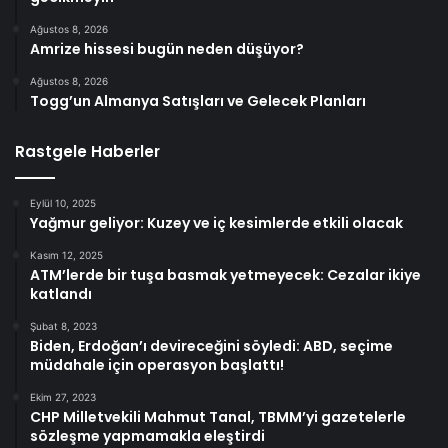
Ağustos 8, 2026
Amrize hissesi bugün neden düşüyor?
Ağustos 8, 2026
Togg’un Almanya Satışları ve Gelecek Planları
Rastgele Haberler
Eylül 10, 2025
Yağmur geliyor: Kuzey ve iç kesimlerde etkili olacak
Kasım 12, 2025
ATM’lerde bir tuşa basmak yetmeyecek: Cezalar ikiye
katlandı
Şubat 8, 2023
Biden, Erdoğan’ı devireceğini söyledi: ABD, seçime
müdahale için operasyon başlattı!
Ekim 27, 2023
CHP Milletvekili Mahmut Tanal, TBMM’yi gazetelerle
sözleşme yapmamakla eleştirdi