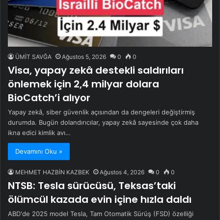
ÜMİT SAVĞA
Ağustos 5, 2026
0
0
Visa, yapay zekâ destekli saldırıları
önlemek için 2,4 milyar dolara
BioCatch’i alıyor
Yapay zekâ, siber güvenlik açısından da dengeleri değiştirmiş
durumda. Bugün dolandırıcılar, yapay zekâ sayesinde çok daha
ikna edici kimlik avı…
Devamını Oku »
MEHMET HAZBİN KAZBEK
Ağustos 4, 2026
0
0
NTSB: Tesla sürücüsü, Teksas’taki
ölümcül kazada evin içine hızla daldı
ABD'de 2025 model Tesla, Tam Otomatik Sürüş (FSD) özelliği