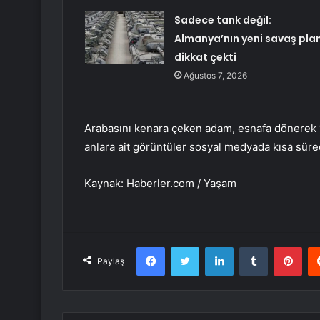
Sadece tank değil:
Almanya’nın yeni savaş plan
dikkat çekti
Ağustos 7, 2026
Arabasını kenara çeken adam, esnafa dönerek “
anlara ait görüntüler sosyal medyada kısa süred
Kaynak: Haberler.com / Yaşam
Facebook
Twitter
LinkedIn
Tumblr
Pint
Paylaş