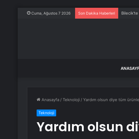
Bilecik’
Cuma, Ağustos 7 2026
Son Dakika Haberleri
ANASAY
Anasayfa
/
Teknoloji
/
Yardım olsun diye tüm ürünler
Teknoloji
Yardım olsun di