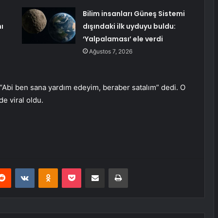
Bilim insanları Güneş Sistemi
ı
dışındaki ilk uyduyu buldu:
‘Yalpalaması’ ele verdi
Ağustos 7, 2026
Abi ben sana yardım edeyim, beraber satalım” dedi. O
e viral oldu.
erest
Reddit
VKontakte
Odnoklassniki
Pocket
E-Posta ile paylaş
Yazdır