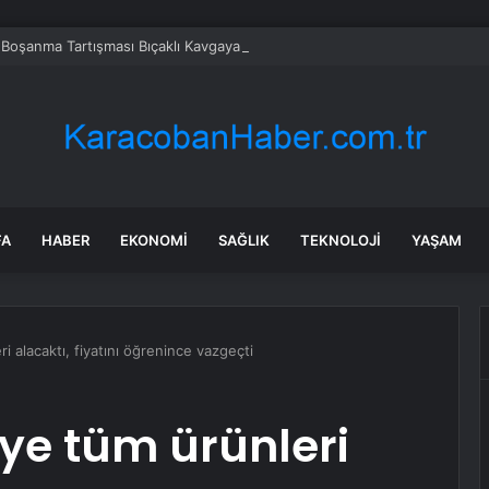
te Boşanma Tartışması Bıçaklı Kavgaya Dönüşmeden Önlenmiş
FA
HABER
EKONOMI
SAĞLIK
TEKNOLOJI
YAŞAM
i alacaktı, fiyatını öğrenince vazgeçti
ye tüm ürünleri