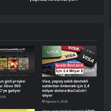
n gizli projesi
Visa, yapay zekâ destekli
du: Xbox 360
saldırıları önlemek için 2,4
PC’ye geliyor
milyar dolara BioCatch’i
alıyor
2026
Ağustos 5, 2026