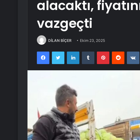
alacaktı, fiyatı
vazgeçti
DİLAN BİÇER
Ekim 23, 2025
Facebook
Twitter
LinkedIn
Tumblr
Pinterest
Reddit