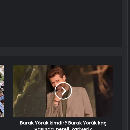
Burak Yörük kimdir? Burak Yörük kaç
yaşında, nereli, kariyeri?