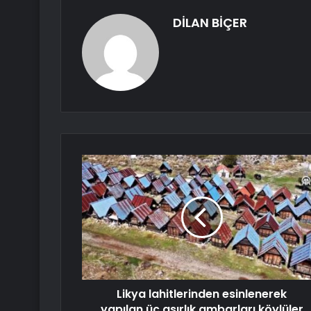
DİLAN BİÇER
Likya lahitlerinden esinlenerek
yapılan üç asırlık ambarları köylüler