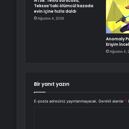
NTSB: Tesla sürücüsü,
Teksas’taki ölümcül kazada
evin içine hızla daldı
Ağustos 4, 2026
Anomaly Pr
Erişim İnc
Ağustos 4, 
Bir yanıt yazın
E-posta adresiniz yayınlanmayacak.
Gerekli alanlar
*
i
Y
o
r