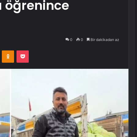
nı öğrenince
0
0
Bir dakikadan az
VKontakte
Odnoklassniki
Pocket