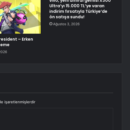
vivo, yeni amiral gemisi X300
Ultra’yı 15.000 TL’ye varan
indirim fırsatıyla Türkiye’de
ön satışa sundu!
Ağustos 3, 2026
esident – Erken
eleme
2026
le işaretlenmişlerdir