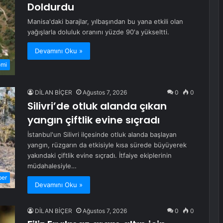
Doldurdu
Manisa'daki barajlar, yılbaşından bu yana etkili olan
yağışlarla doluluk oranını yüzde 90'a yükseltti.
Devamını Oku »
omi
DİLAN BİÇER
Ağustos 7, 2026
0
0
Silivri’de otluk alanda çıkan
yangın çiftlik evine sıçradı
İstanbul'un Silivri ilçesinde otluk alanda başlayan
yangın, rüzgarın da etkisiyle kısa sürede büyüyerek
yakındaki çiftlik evine sıçradı. İtfaiye ekiplerinin
müdahalesiyle…
ber
Devamını Oku »
DİLAN BİÇER
Ağustos 7, 2026
0
0