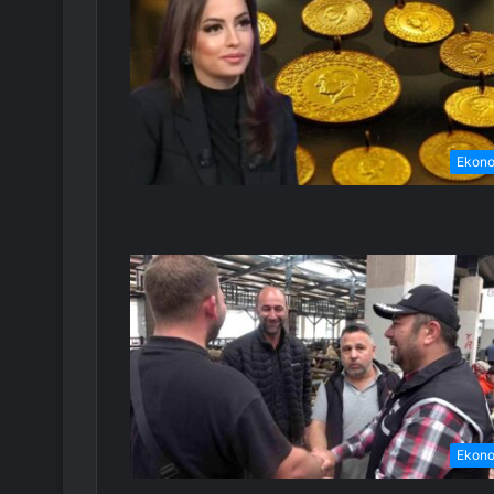
Ekon
Ekon