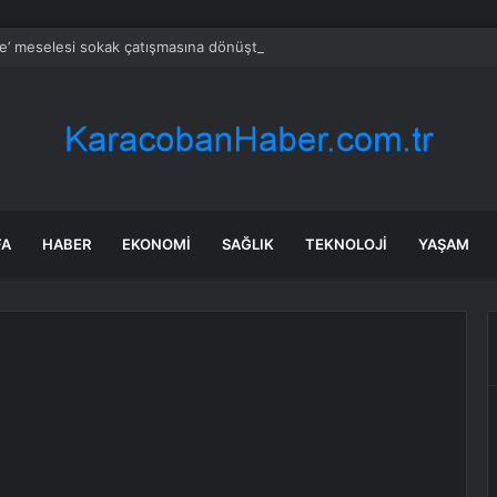
me’ meselesi sokak çatışmasına dönüştü
FA
HABER
EKONOMI
SAĞLIK
TEKNOLOJI
YAŞAM