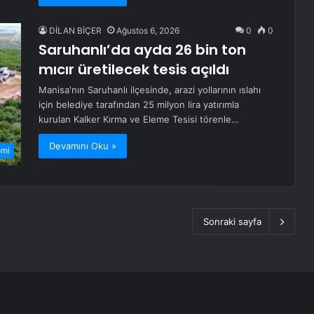
DİLAN BİÇER
Ağustos 6, 2026
0
0
Saruhanlı’da ayda 26 bin ton
mıcır üretilecek tesis açıldı
Manisa'nın Saruhanlı ilçesinde, arazi yollarının ıslahı
için belediye tarafından 25 milyon lira yatırımla
kurulan Kalker Kırma ve Eleme Tesisi törenle…
Devamını Oku »
omi
Sonraki sayfa