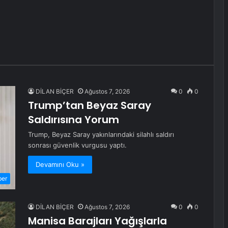
DİLAN BİÇER
Ağustos 7, 2026
0
0
Trump’tan Beyaz Saray
Saldırısına Yorum
Trump, Beyaz Saray yakınlarındaki silahlı saldırı
sonrası güvenlik vurgusu yaptı.
Devamını Oku »
ber
DİLAN BİÇER
Ağustos 7, 2026
0
0
Manisa Barajları Yağışlarla