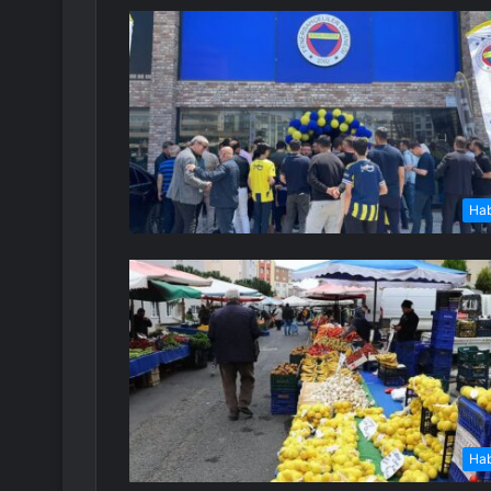
Ha
Ha