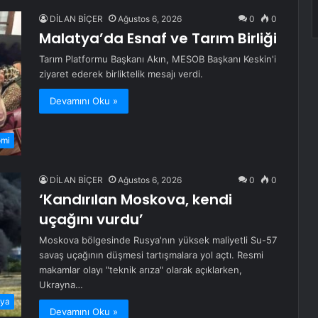
DİLAN BİÇER
Ağustos 6, 2026
0
0
Malatya’da Esnaf ve Tarım Birliği
Tarım Platformu Başkanı Akın, MESOB Başkanı Keskin'i
ziyaret ederek birliktelik mesajı verdi.
Devamını Oku »
omi
DİLAN BİÇER
Ağustos 6, 2026
0
0
‘Kandırılan Moskova, kendi
uçağını vurdu’
Moskova bölgesinde Rusya'nın yüksek maliyetli Su-57
savaş uçağının düşmesi tartışmalara yol açtı. Resmi
makamlar olayı "teknik arıza" olarak açıklarken,
Ukrayna…
ya
Devamını Oku »