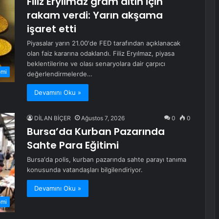
Filiz Eryılmaz gram altın için
rakam verdi: Yarın akşama
işaret etti
Piyasalar yarın 21.00'de FED tarafından açıklanacak
olan faiz kararına odaklandı. Filiz Eryılmaz, piyasa
beklentilerine ve olası senaryolara dair çarpıcı
omi
değerlendirmelerde…
Devamını Oku »
DİLAN BİÇER
Ağustos 7, 2026
0
0
Bursa’da Kurban Pazarında
Sahte Para Eğitimi
Bursa'da polis, kurban pazarında sahte parayı tanıma
konusunda vatandaşları bilgilendiriyor.
Devamını Oku »
omi