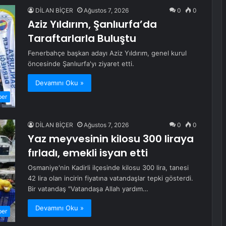
DİLAN BİÇER
Ağustos 7, 2026
0
0
Aziz Yıldırım, Şanlıurfa’da
Taraftarlarla Buluştu
Fenerbahçe başkan adayı Aziz Yıldırım, genel kurul
öncesinde Şanlıurfa'yı ziyaret etti.
Devamını Oku »
ber
DİLAN BİÇER
Ağustos 7, 2026
0
0
Yaz meyvesinin kilosu 300 liraya
fırladı, emekli isyan etti
Osmaniye'nin Kadirli ilçesinde kilosu 300 lira, tanesi
42 lira olan incirin fiyatına vatandaşlar tepki gösterdi.
Bir vatandaş "Vatandaşa Allah yardım…
Devamını Oku »
ber