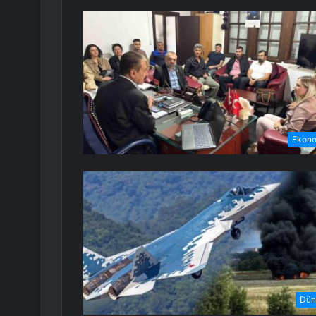
Ekon
Dün