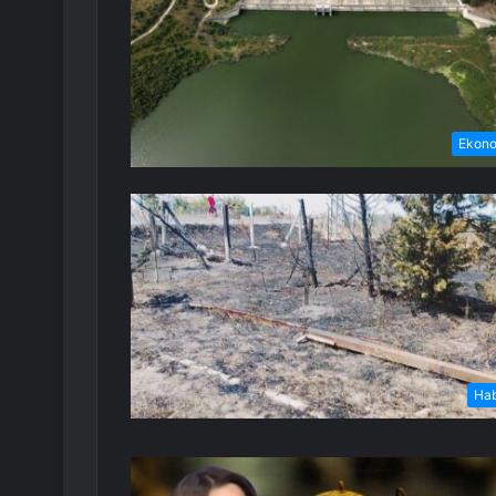
Ekon
Ha