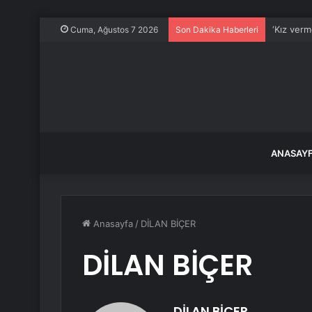
‘Kız ver
Cuma, Ağustos 7 2026
Son Dakika Haberleri
ANASAY
Anasayfa
/
DİLAN BİÇER
DİLAN BİÇER
DİLAN BİÇER