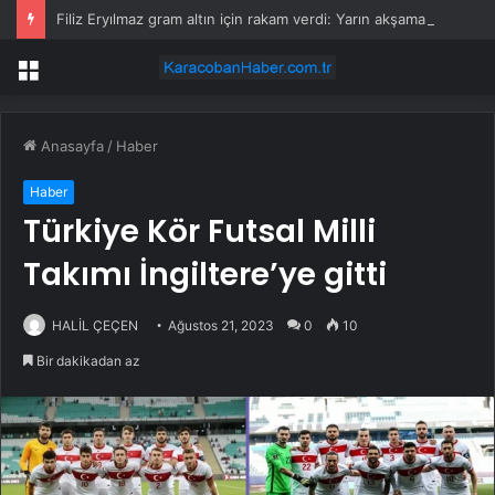
Filiz Eryılmaz gram altın için rakam verdi: Yarın akşama işaret etti
Menü
Anasayfa
/
Haber
Haber
Türkiye Kör Futsal Milli
Takımı İngiltere’ye gitti
HALİL ÇEÇEN
Ağustos 21, 2023
0
10
Bir dakikadan az