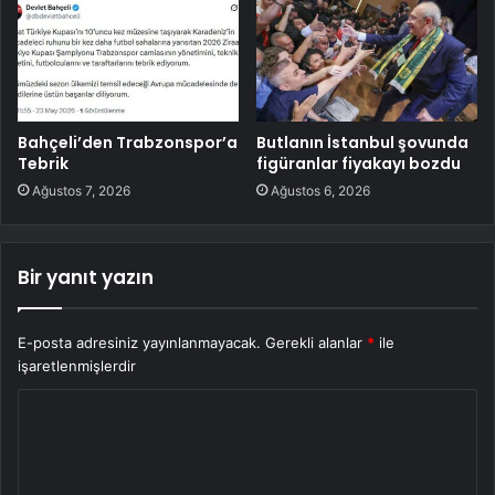
Bahçeli’den Trabzonspor’a
Butlanın İstanbul şovunda
Tebrik
figüranlar fiyakayı bozdu
Ağustos 7, 2026
Ağustos 6, 2026
Bir yanıt yazın
E-posta adresiniz yayınlanmayacak.
Gerekli alanlar
*
ile
işaretlenmişlerdir
Y
o
r