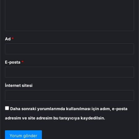
u
m
*
Ad
*
E-posta
*
İnternet sitesi
Daha sonraki yorumlarımda kullanılması için adım, e-posta
adresim ve site adresim bu tarayıcıya kaydedilsin.