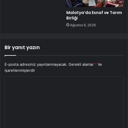
Malatya’da Esnaf ve Tarım
Birliği
Ağustos 6, 2026
Bir yanıt yazın
E-posta adresiniz yayınlanmayacak.
Gerekli alanlar
*
ile
işaretlenmişlerdir
Y
o
r
u
m
*