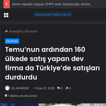
Demir kapıdan atlayan CHP’li vekil, Kılıçdaroğlu destekçilerine demediğini bırakmadı
Menü
Anasayfa
/
Ekonomi
Ekonomi
Temu’nun ardından 160
ülkede satış yapan dev
firma da Türkiye’de satışları
durdurdu
DİLAN BİÇER
Ocak 27, 2026
0
0
1 dakika okuma süresi