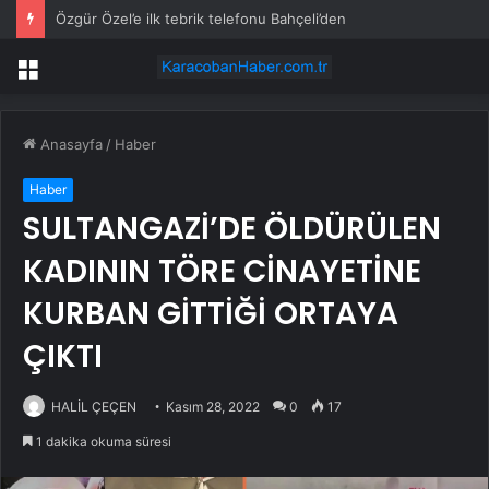
Özgür Özel’e ilk tebrik telefonu Bahçeli’den
Menü
Anasayfa
/
Haber
Haber
SULTANGAZİ’DE ÖLDÜRÜLEN
KADININ TÖRE CİNAYETİNE
KURBAN GİTTİĞİ ORTAYA
ÇIKTI
HALİL ÇEÇEN
Kasım 28, 2022
0
17
1 dakika okuma süresi