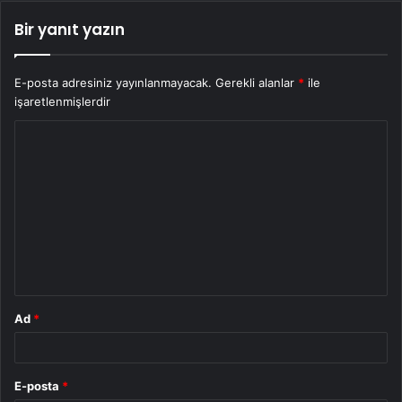
Bir yanıt yazın
E-posta adresiniz yayınlanmayacak.
Gerekli alanlar
*
ile
işaretlenmişlerdir
Y
o
r
u
m
*
Ad
*
E-posta
*