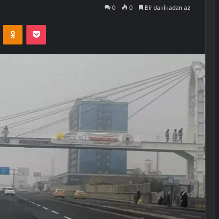
0
0
Bir dakikadan az
VKontakte
Odnoklassniki
Pocket