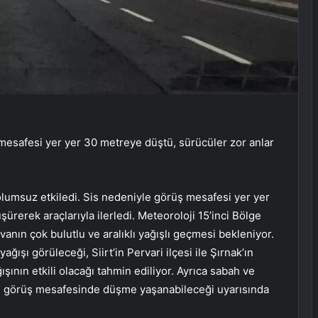
mesafesi yer yer 30 metreye düştü, sürücüler zor anlar
 olumsuz etkiledi. Sis nedeniyle görüş mesafesi yer yer
ürerek araçlarıyla ilerledi. Meteoroloji 15’inci Bölge
nın çok bulutlu ve aralıklı yağışlı geçmesi bekleniyor.
ğışı görüleceği, Siirt’in Pervari ilçesi ile Şırnak’ın
şının etkili olacağı tahmin ediliyor. Ayrıca sabah ve
le görüş mesafesinde düşme yaşanabileceği uyarısında