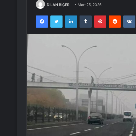
DİLAN BİÇER
Mart 25, 2026
Facebook
Twitter
LinkedIn
Tumblr
Pinterest
Reddit