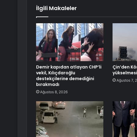
İlgili Makaleler
Demir kapıdan atlayan CHP’li
Çin’den Kö
vekil, Kılıçdaroğlu
yükselmesin
destekçilerine demediğini
Ağustos 7, 
bırakmadı
Ağustos 8, 2026