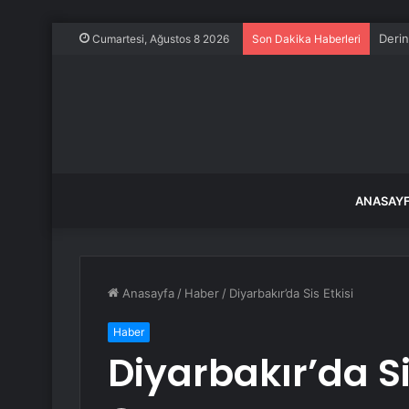
Derin
Cumartesi, Ağustos 8 2026
Son Dakika Haberleri
ANASAY
Anasayfa
/
Haber
/
Diyarbakır’da Sis Etkisi
Haber
Diyarbakır’da Si