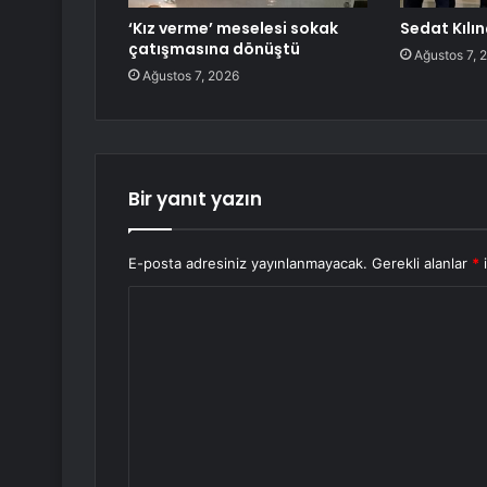
‘Kız verme’ meselesi sokak
Sedat Kılı
çatışmasına dönüştü
Ağustos 7, 
Ağustos 7, 2026
Bir yanıt yazın
E-posta adresiniz yayınlanmayacak.
Gerekli alanlar
*
i
Y
o
r
u
m
*