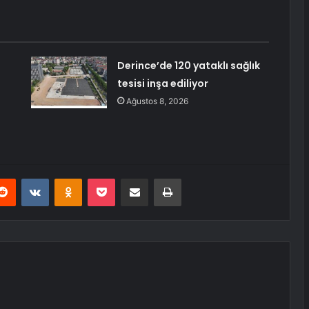
Derince’de 120 yataklı sağlık
tesisi inşa ediliyor
Ağustos 8, 2026
erest
Reddit
VKontakte
Odnoklassniki
Pocket
E-Posta ile paylaş
Yazdır