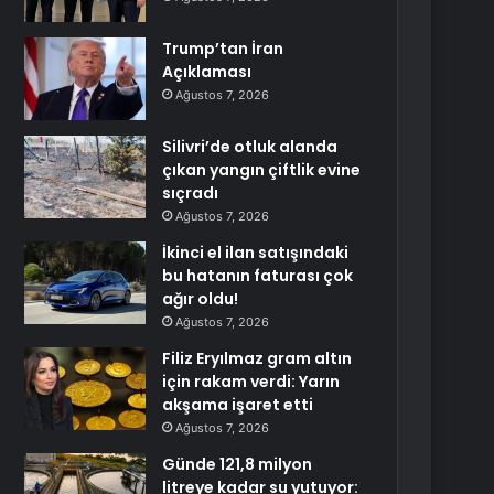
Trump’tan İran
Açıklaması
Ağustos 7, 2026
Silivri’de otluk alanda
çıkan yangın çiftlik evine
sıçradı
Ağustos 7, 2026
İkinci el ilan satışındaki
bu hatanın faturası çok
ağır oldu!
Ağustos 7, 2026
Filiz Eryılmaz gram altın
için rakam verdi: Yarın
akşama işaret etti
Ağustos 7, 2026
Günde 121,8 milyon
litreye kadar su yutuyor: