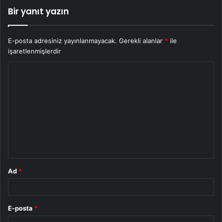
Bir yanıt yazın
E-posta adresiniz yayınlanmayacak.
Gerekli alanlar
*
ile
işaretlenmişlerdir
Y
o
r
u
m
*
Ad
*
E-posta
*