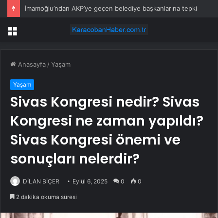
İmamoğlu’ndan AKP’ye geçen belediye başkanlarına tepki
Menü
Anasayfa
/
Yaşam
Yaşam
Sivas Kongresi nedir? Sivas
Kongresi ne zaman yapıldı?
Sivas Kongresi önemi ve
sonuçları nelerdir?
DİLAN BİÇER
Eylül 6, 2025
0
0
2 dakika okuma süresi