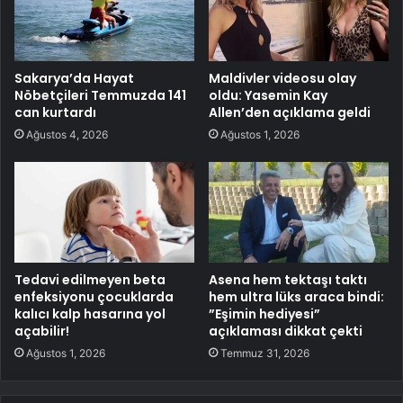
Sakarya’da Hayat
Maldivler videosu olay
Nöbetçileri Temmuzda 141
oldu: Yasemin Kay
can kurtardı
Allen’den açıklama geldi
Ağustos 4, 2026
Ağustos 1, 2026
Tedavi edilmeyen beta
Asena hem tektaşı taktı
enfeksiyonu çocuklarda
hem ultra lüks araca bindi:
kalıcı kalp hasarına yol
”Eşimin hediyesi”
açabilir!
açıklaması dikkat çekti
Ağustos 1, 2026
Temmuz 31, 2026