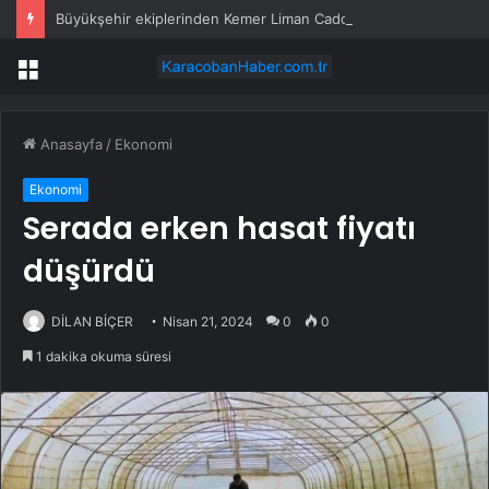
Büyükşehir ekiplerinden Kemer Liman Caddesi’nde çalışma
Menü
Anasayfa
/
Ekonomi
Ekonomi
Serada erken hasat fiyatı
düşürdü
DİLAN BİÇER
Nisan 21, 2024
0
0
1 dakika okuma süresi