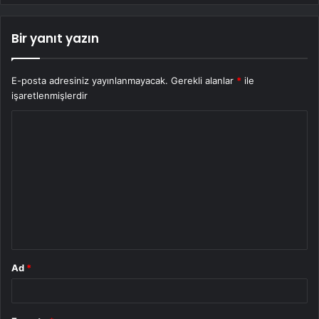
Bir yanıt yazın
E-posta adresiniz yayınlanmayacak.
Gerekli alanlar
*
ile
işaretlenmişlerdir
Y
o
r
u
m
*
Ad
*