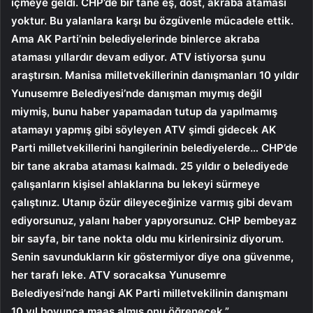
içmeye geldi. CHP’de bir tane eş, dost, akraba ataması
yoktur. Bu yalanlara karşı bu özgüvenle mücadele ettik.
Ama AK Parti’nin belediyelerinde binlerce akraba
ataması yıllardır devam ediyor. ATV istiyorsa şunu
araştırsın. Manisa milletvekillerinin danışmanları 10 yıldır
Yunusemre Belediyesi’nde danışman mıymış değil
miymiş, bunu haber yapamadan tutup da yapılmamış
atamayı yapmış gibi söyleyen ATV şimdi gidecek AK
Parti milletvekillerini hangilerinin belediyelerde… CHP’de
bir tane akraba ataması kalmadı. 25 yıldır o belediyede
çalışanların kişisel ahlaklarına bu lekeyi sürmeye
çalıştınız. Utanıp özür dileyeceğinize varmış gibi devam
ediyorsunuz, yalanı haber yapıyorsunuz. CHP bembeyaz
bir sayfa, bir tane nokta oldu mu kirlenirsiniz diyorum.
Senin savundukların kir göstermiyor diye ona güvenme,
her tarafı leke. ATV soracaksa Yunusemre
Belediyesi’nde hangi AK Parti milletvekilinin danışmanı
10 yıl boyunca maaş almış onu öğrenecek.”