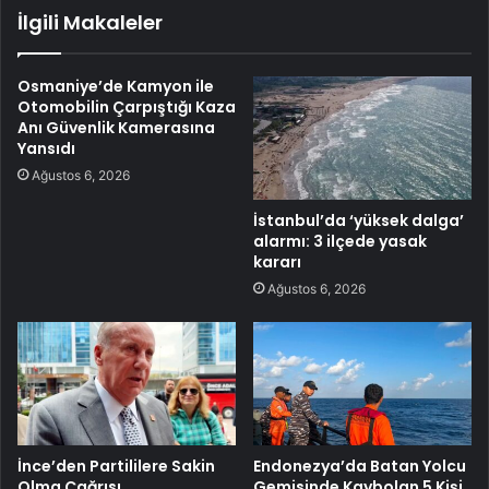
İlgili Makaleler
Osmaniye’de Kamyon ile
Otomobilin Çarpıştığı Kaza
Anı Güvenlik Kamerasına
Yansıdı
Ağustos 6, 2026
İstanbul’da ‘yüksek dalga’
alarmı: 3 ilçede yasak
kararı
Ağustos 6, 2026
İnce’den Partililere Sakin
Endonezya’da Batan Yolcu
Olma Çağrısı
Gemisinde Kaybolan 5 Kişi