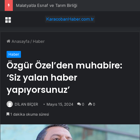
Malatya’da Esnaf ve Tarım Birliği
Menü
Anasayfa
/
Haber
Haber
Özgür Özel’den muhabire:
‘Siz yalan haber
yapıyorsunuz’
DİLAN BİÇER
Mayıs 15, 2024
0
0
1 dakika okuma süresi