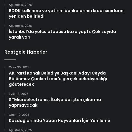
Ağustos 6, 2026
BDDK kalkınma ve yatırım bankalarının kredi sınırlarını
yeniden belirledi
Ağustos 6, 2026
İstanbul’da yolcu otobüsü kaza yaptı: Çok sayıda
yaralı var!
Rastgele Haberler
Ocak 30, 2024
AK Parti Konak Belediye Başkanı Adayı Ceyda
Bölünmez Çankırı İzmir’e gerçek belediyeciliği
gösterecek
Eylül 18, 2025
STMicroelectronis, İtalya’da işten çıkarma
yapmayacak
Ocak 12, 2025
Kazdağları’nda Yaban Hayvanları İçin Yemleme
Ağustos 5, 2025