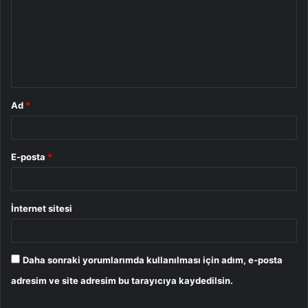
r
u
m
*
Ad
*
E-posta
*
İnternet sitesi
Daha sonraki yorumlarımda kullanılması için adım, e-posta
adresim ve site adresim bu tarayıcıya kaydedilsin.