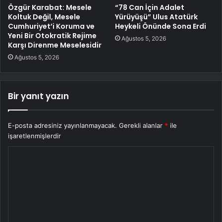
Özgür Karabat: Mesele
“78 Can İçin Adalet
Koltuk Değil, Mesele
Yürüyüşü” Ulus Atatürk
Cumhuriyet’i Koruma ve
Heykeli Önünde Sona Erdi
Yeni Bir Otokratik Rejime
Ağustos 5, 2026
Karşı Direnme Meselesidir
Ağustos 5, 2026
Bir yanıt yazın
E-posta adresiniz yayınlanmayacak.
Gerekli alanlar
*
ile
işaretlenmişlerdir
Y
o
r
u
m