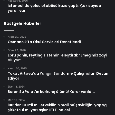
Ağustos 6, 2026
İstanbul’da yolcu otobüsü kaza yaptı: Çok sayıda
yaralı var!
Rastgele Haberler
Aralık 20, 2025
Osmancık’ta Okul Servisleri Denetlendi
Ocak 22, 2026
Ebru Şahin, reyting sistemini eleştirdi: “Emeğimiz zayi
oluyor”
Kasım 30, 2025
Tokat Artova’da Yangın Söndürme Çalışmaları Devam
Ediyor
Ekim 18, 2024
Beren Su Polat’ın korkunç ölümü! Karar verildi…
Mart 17, 2024
İBB’den CHP’li milletvekilinin mali müşavirliğini yaptığı
şirkete 4 milyarı aşkın İETT ihalesi