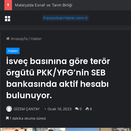
Malatya’da Esnaf ve Tarım Birliği
Menü
Anasayfa
/
Haber
Haber
İsveç basınına göre terör
örgütü PKK/YPG’nin SEB
bankasında aktif hesabı
bulunuyor.
GİZEM ÇANTAY
Ocak 16, 2023
0
8
1 dakika okuma süresi