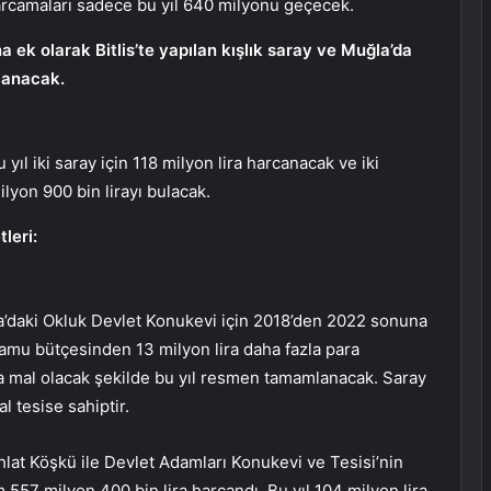
harcamaları sadece bu yıl 640 milyonu geçecek.
ek olarak Bitlis’te yapılan kışlık saray ve Muğla’da
mlanacak.
u yıl iki saray için 118 milyon lira harcanacak ve iki
lyon 900 bin lirayı bulacak.
tleri:
la’daki Okluk Devlet Konukevi için 2018’den 2022 sonuna
kamu bütçesinden 13 milyon lira daha fazla para
a mal olacak şekilde bu yıl resmen tamamlanacak. Saray
 tesise sahiptir.
 Ahlat Köşkü ile Devlet Adamları Konukevi ve Tesisi’nin
557 milyon 400 bin lira harcandı. Bu yıl 104 milyon lira