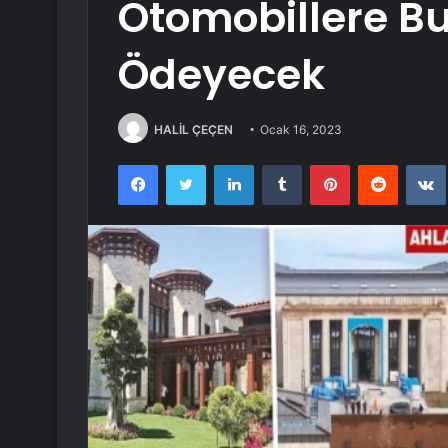
Otomobillere Bu
Ödeyecek
HALİL ÇEÇEN
Ocak 16, 2023
Facebook
Twitter
LinkedIn
Tumblr
Pinterest
Reddit