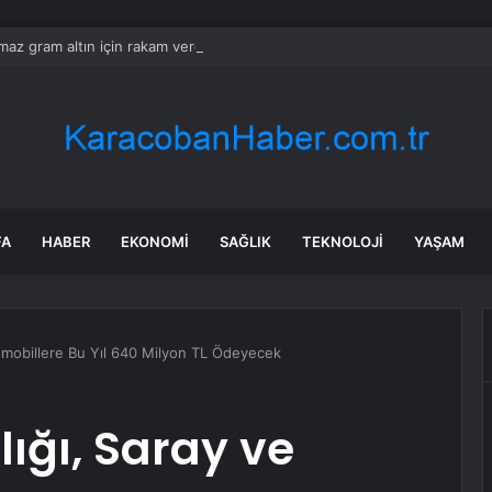
ılmaz gram altın için rakam verdi: Yarın akşama işaret etti
FA
HABER
EKONOMI
SAĞLIK
TEKNOLOJI
YAŞAM
mobillere Bu Yıl 640 Milyon TL Ödeyecek
ğı, Saray ve