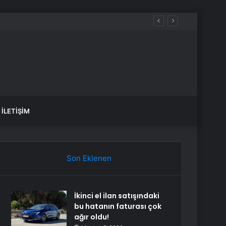
İLETIŞIM
Son Eklenen
İkinci el ilan satışındaki
bu hatanın faturası çok
ağır oldu!