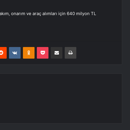
kım, onarım ve araç alımları için 640 milyon TL
erest
Reddit
VKontakte
Odnoklassniki
Pocket
E-Posta ile paylaş
Yazdır