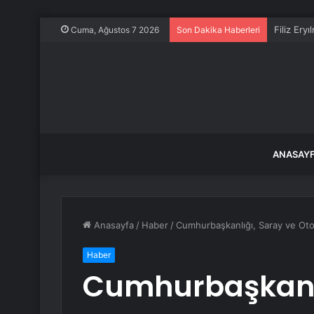
Filiz Ery
Cuma, Ağustos 7 2026
Son Dakika Haberleri
ANASAY
Anasayfa
/
Haber
/
Cumhurbaşkanlığı, Saray ve Oto
Haber
Cumhurbaşkanlı