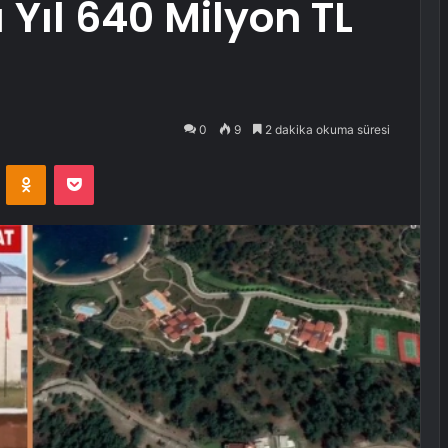
 Yıl 640 Milyon TL
0
9
2 dakika okuma süresi
VKontakte
Odnoklassniki
Pocket