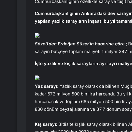
Cumhurbaşkanlığının özellikle saray ve taşıt 
Cumhurbaşkanlığının Ankara’daki dev sarayına 
yapılan yazlık sarayların inşaatı bu yıl tama
Sözcü’den Erdoğan Süzer’in haberine göre
; B
sarayın bütçeye toplam maliyeti 1 milyar 347 mi
İşte yazlık ve kışlık sarayların ayrı ayrı maliye
Yaz sarayı:
Yazlık saray olarak da bilinen Muğ
kadar 672 milyon 500 bin lira harcandı. Bu yıl 
harcanacak ve toplam 685 milyon 500 bin liray
880 dönüm peyzaj alanına ve 37.7 dönüm sosyal
Kış sarayı:
Bitlis’te kışlık saray olarak bilinen
yapımı için 2020’den 2022 sonuna kadar toplam 