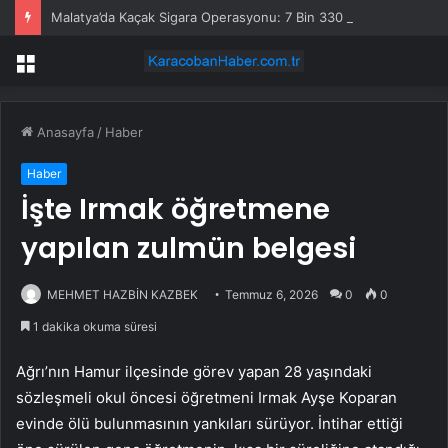
Malatya’da Kaçak Sigara Operasyonu: 7 Bin 330 Paket Sigara Ele Geçirildi
Menü
Anasayfa
/
Haber
Haber
İşte Irmak öğretmene
yapılan zulmün belgesi
MEHMET HAZBİN KAZBEK
Temmuz 6, 2026
0
0
1 dakika okuma süresi
Ağrı’nın Hamur ilçesinde görev yapan 28 yaşındaki
sözleşmeli okul öncesi öğretmeni Irmak Ayşe Koparan
evinde ölü bulunmasının yankıları sürüyor. İntihar ettiği