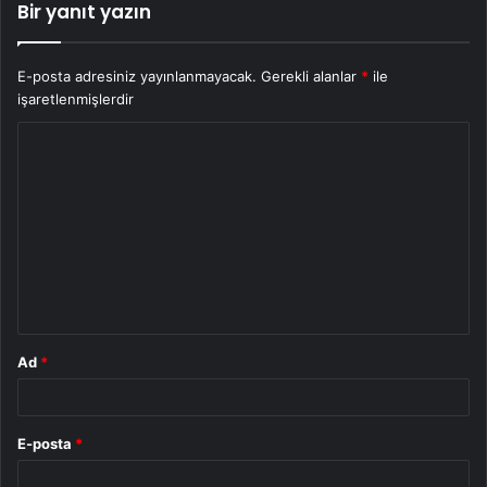
Bir yanıt yazın
E-posta adresiniz yayınlanmayacak.
Gerekli alanlar
*
ile
işaretlenmişlerdir
Y
o
r
u
m
*
Ad
*
E-posta
*