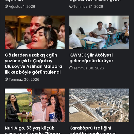
Ağustos 1, 2026
Temmuz 31, 2026
Gözlerden uzak aşk gün
KAYMEK Şiir Atölyesi
yüzüne çıktı: Çağatay
geleneği sürdürüyor
Ulusoy ve Aslıhan Malbora
Temmuz 30, 2026
ilk kez böyle görüntülendi
Temmuz 30, 2026
Nuri Alço, 33 yaş küçük
Karaköprü trafiğini
eşine kural koydu: “Kırmızı
rahatlatacak yeni yol