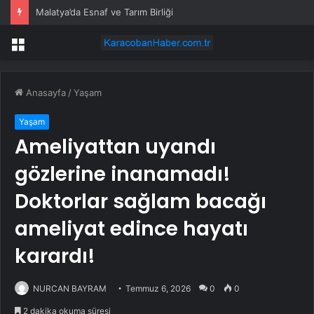
Büyükşehir ekiplerinden Kemer Liman Caddesi’nde çalışma
Menü
Anasayfa
/
Yaşam
Yaşam
Ameliyattan uyandı
gözlerine inanamadı!
Doktorlar sağlam bacağı
ameliyat edince hayatı
karardı!
NURCAN BAYRAM
Temmuz 6, 2026
0
0
2 dakika okuma süresi