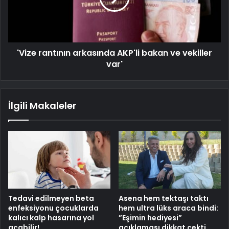
'Vize rantının arkasında AKP'li bakan ve vekiller
var'
İlgili Makaleler
Tedavi edilmeyen beta
Asena hem tektaşı taktı
enfeksiyonu çocuklarda
hem ultra lüks araca bindi:
kalıcı kalp hasarına yol
”Eşimin hediyesi”
açabilir!
açıklaması dikkat çekti