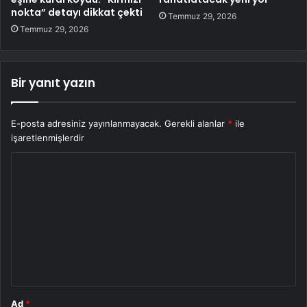
nokta” detayı dikkat çekti
Temmuz 29, 2026
Temmuz 29, 2026
Bir yanıt yazın
E-posta adresiniz yayınlanmayacak.
Gerekli alanlar
*
ile
işaretlenmişlerdir
Y
o
r
u
m
*
Ad
*