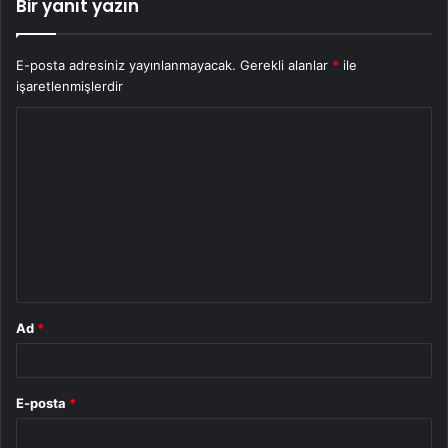
Bir yanıt yazın
E-posta adresiniz yayınlanmayacak.
Gerekli alanlar
*
ile
işaretlenmişlerdir
Y
o
r
u
m
*
Ad
*
E-posta
*