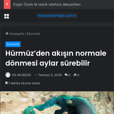
Özgür Özel’e ilk tebrik telefonu Bahçeli’den
Menü
Anasayfa
/
Ekonomi
Ekonomi
Hürmüz’den akışın normale
dönmesi aylar sürebilir
DİLAN BİÇER
Temmuz 5, 2026
0
0
1 dakika okuma süresi