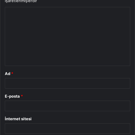
işaretlenmişlerdir
Y
o
r
u
m
*
Ad
*
E-posta
*
İnternet sitesi