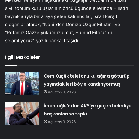
Merkez Yenişehir ilçesindeki Dağkapı Meydanı’nda bazı
sivil toplum kuruluşlarının öncülüğünde ellerinde Filistin
bayraklarıyla bir araya gelen katılımcılar, İsrail karşıtı
sloganlar atarak, “Nehirden Denize Özgür Filistin” ve
“Rotamız Gazze yükümüz umut, Sumud Filosu’nu
selamlıyoruz” yazılı pankart taşıdı.
İlgili Makaleler
Cem Küçük telefonu kulağına götürüp
yayındakileri böyle kandırıyormuş
Ağustos 9, 2026
İmamoğlu’ndan AKP’ye geçen belediye
başkanlarına tepki
Ağustos 9, 2026