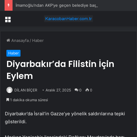
İmamoğlu’ndan AKP’ye geçen belediye başkanlarına tepki
Menü
Anasayfa
/
Haber
Haber
Diyarbakır’da Filistin İçin
Eylem
DİLAN BİÇER
Aralık 27, 2025
0
0
1 dakika okuma süresi
Diyarbakır’da İsrail’in Gazze’ye yönelik saldırılarına tepki
gösterildi.