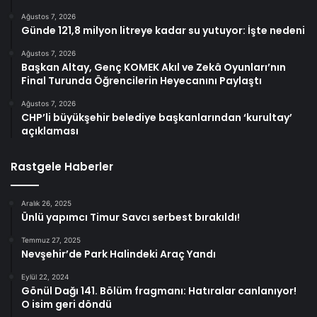
Ağustos 7, 2026
Günde 121,8 milyon litreye kadar su yutuyor: İşte nedeni
Ağustos 7, 2026
Başkan Altay, Genç KOMEK Akıl ve Zekâ Oyunları’nın
Final Turunda Öğrencilerin Heyecanını Paylaştı
Ağustos 7, 2026
CHP’li büyükşehir belediye başkanlarından ‘kurultay’
açıklaması
Rastgele Haberler
Aralık 26, 2025
Ünlü yapımcı Timur Savcı serbest bırakıldı!
Temmuz 27, 2025
Nevşehir’de Park Halindeki Araç Yandı
Eylül 22, 2024
Gönül Dağı 141. Bölüm fragmanı: Hatıralar canlanıyor!
O isim geri döndü