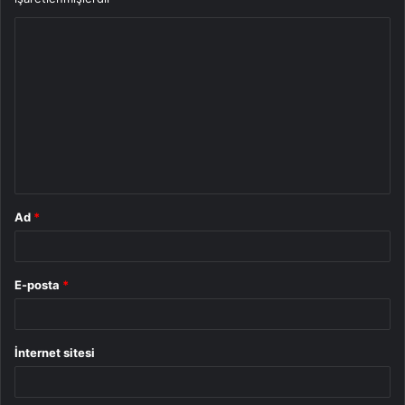
Y
o
r
u
m
*
Ad
*
E-posta
*
İnternet sitesi