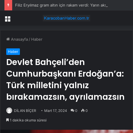
Filiz Eryılmaz gram altın için rakam verdi: Yarın akşama işaret etti
Menü
Anasayfa
/
Haber
Haber
Devlet Bahçeli’den
Cumhurbaşkanı Erdoğan’a:
Türk milletini yalnız
bırakamazsın, ayrılamazsın
DİLAN BİÇER
Mart 17, 2024
0
0
1 dakika okuma süresi