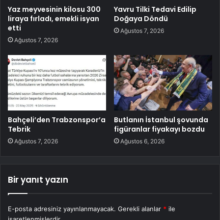
Yaz meyvesinin kilosu 300
Yavru Tilki Tedavi Edilip
liraya fırladı, emekli isyan
Doğaya Döndü
etti
Ağustos 7, 2026
Ağustos 7, 2026
Bahçeli’den Trabzonspor’a
Butlanın İstanbul şovunda
Tebrik
figüranlar fiyakayı bozdu
Ağustos 7, 2026
Ağustos 6, 2026
Bir yanıt yazın
E-posta adresiniz yayınlanmayacak.
Gerekli alanlar
*
ile
işaretlenmişlerdir