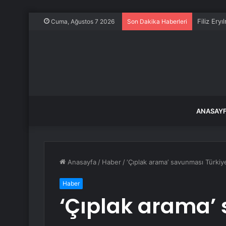
Filiz Ery
Cuma, Ağustos 7 2026
Son Dakika Haberleri
ANASAY
Anasayfa
/
Haber
/
‘Çıplak arama’ savunması Türkiye’
Haber
‘Çıplak arama’