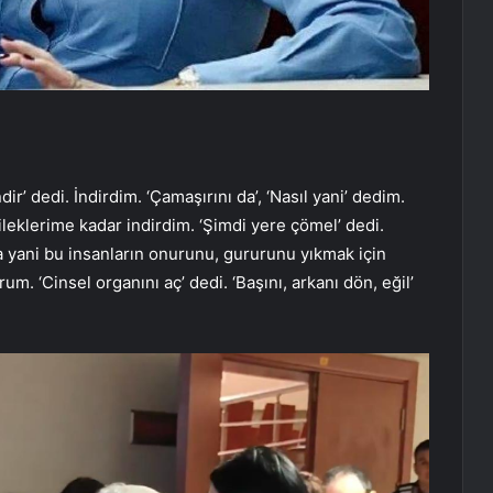
ir’ dedi. İndirdim. ‘Çamaşırını da’, ‘Nasıl yani’ dedim.
bileklerime kadar indirdim. ‘Şimdi yere çömel’ dedi.
 yani bu insanların onurunu, gururunu yıkmak için
. ‘Cinsel organını aç’ dedi. ‘Başını, arkanı dön, eğil’