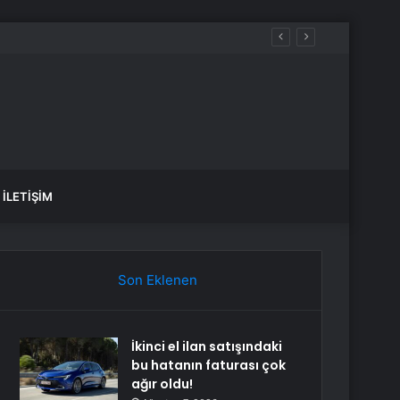
İLETIŞIM
Son Eklenen
İkinci el ilan satışındaki
bu hatanın faturası çok
ağır oldu!