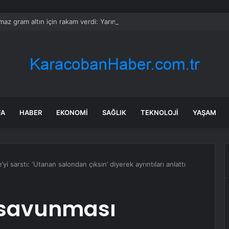
ılmaz gram altın için rakam verdi: Yarın akşama işaret etti
FA
HABER
EKONOMI
SAĞLIK
TEKNOLOJI
YAŞAM
yi sarstı: ‘Utanan salondan çıksın’ diyerek ayrıntıları anlattı
 savunması