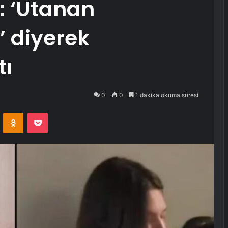
ı: ‘Utanan
’ diyerek
tı
0
0
1 dakika okuma süresi
VKontakte
Odnoklassniki
Pocket