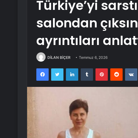
Türkiye’yi sarst
salondan çıksın
ayrıntıları anlat
DİLAN BİÇER
Temmuz 6, 2026
Facebook
Twitter
LinkedIn
Tumblr
Pinterest
Reddit