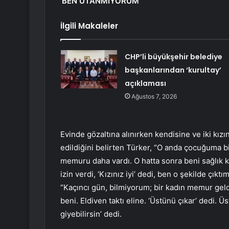
‘BEN UTANMIYORUM’
İlgili Makaleler
CHP’li büyükşehir belediye
başkanlarından ‘kurultay’
açıklaması
Ağustos 7, 2026
Evinde gözaltına alınırken kendisine ve iki kızın
edildiğini belirten Türker, “O anda çocuğuma bi
memuru daha vardı. O hatta sonra beni sağlı
izin verdi, ‘Kızınız iyi’ dedi, ben o şekilde çık
“Kaçıncı gün, bilmiyorum; bir kadın memur geldi,
beni. Eldiven taktı eline. ‘Üstünü çıkar’ dedi.
giyebilirsin’ dedi.