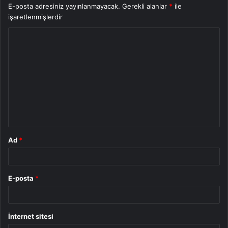
E-posta adresiniz yayınlanmayacak.
Gerekli alanlar
*
ile
işaretlenmişlerdir
Y
o
r
u
m
*
Ad
*
E-posta
*
İnternet sitesi