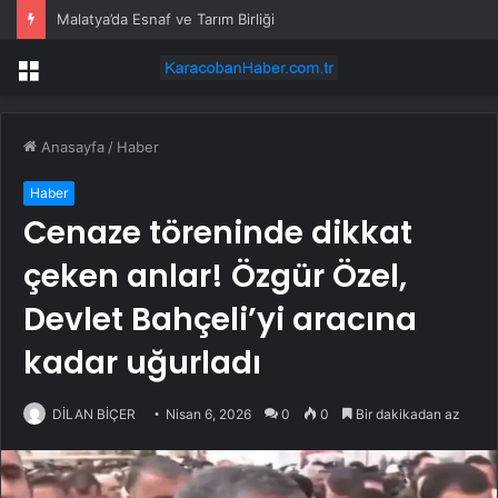
Malatya’da Esnaf ve Tarım Birliği
Menü
Anasayfa
/
Haber
Haber
Cenaze töreninde dikkat
çeken anlar! Özgür Özel,
Devlet Bahçeli’yi aracına
kadar uğurladı
DİLAN BİÇER
Nisan 6, 2026
0
0
Bir dakikadan az