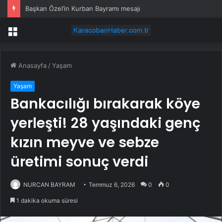
Başkan Özel’in Kurban Bayramı mesajı
Menü
Anasayfa
/
Yaşam
Yaşam
Bankacılığı bırakarak köye
yerleşti! 28 yaşındaki genç
kızın meyve ve sebze
üretimi sonuç verdi
NURCAN BAYRAM
Temmuz 6, 2026
0
0
1 dakika okuma süresi