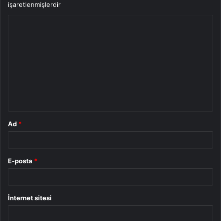
işaretlenmişlerdir
Y
o
r
u
m
*
Ad
*
E-posta
*
İnternet sitesi