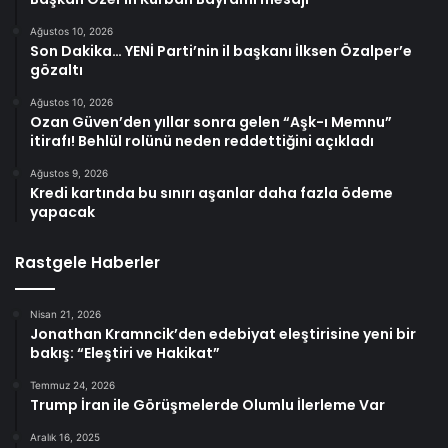
Ağustos 10, 2026
Son Dakika… YENİ Parti’nin il başkanı İlksen Özalper’e
gözaltı
Ağustos 10, 2026
Ozan Güven’den yıllar sonra gelen “Aşk-ı Memnu”
itirafı! Behlül rolünü neden reddettiğini açıkladı
Ağustos 9, 2026
Kredi kartında bu sınırı aşanlar daha fazla ödeme
yapacak
Rastgele Haberler
Nisan 21, 2026
Jonathan Kramncik’den edebiyat eleştirisine yeni bir
bakış: “Eleştiri ve Hakikat”
Temmuz 24, 2026
Trump İran ile Görüşmelerde Olumlu İlerleme Var
Aralık 16, 2025