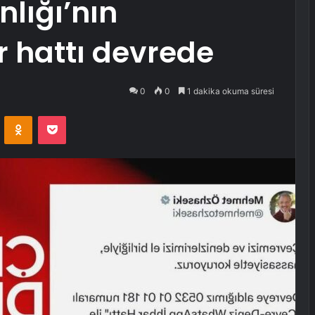
nlığı’nın
 hattı devrede
0
0
1 dakika okuma süresi
VKontakte
Odnoklassniki
Pocket