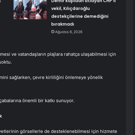
k
Demir kapıdan atlayan CHP’li
vekil, Kılıçdaroğlu
destekçilerine demediğini
bırakmadı
Ağustos 8, 2026
mesi ve vatandaşların plajlara rahatça ulaşabilmesi için
soktu.
imini sağlarken, çevre kirliliğini önlemeye yönelik
abalarına önemli bir katkı sunuyor.
k
ayetlerinin görsellerle de desteklenebilmesi için hizmete