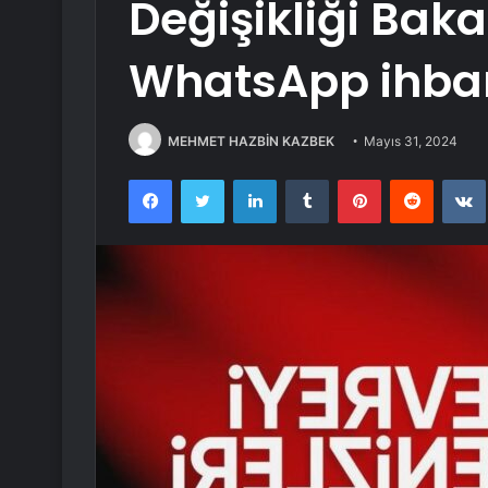
Değişikliği Baka
WhatsApp ihbar
MEHMET HAZBİN KAZBEK
Mayıs 31, 2024
Facebook
Twitter
LinkedIn
Tumblr
Pinterest
Reddit