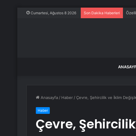
Özell
Cumartesi, Ağustos 8 2026
Son Dakika Haberleri
ANASAY
Anasayfa
/
Haber
/
Çevre, Şehircilik ve İklim Değiş
Haber
Çevre, Şehircilik