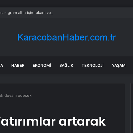
ılmaz gram altın için rakam verdi: Yarın akşama işaret etti
FA
HABER
EKONOMI
SAĞLIK
TEKNOLOJI
YAŞAM
arak devam edecek
atırımlar artarak