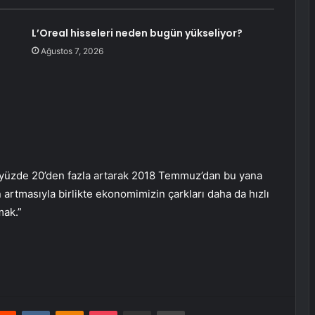
L’Oreal hisseleri neden bugün yükseliyor?
Ağustos 7, 2026
 yüzde 20’den fazla artarak 2018 Temmuz’dan bu yana
 artmasıyla birlikte ekonomimizin çarkları daha da hızlı
mak.”
erest
Reddit
VKontakte
Odnoklassniki
Pocket
E-Posta ile paylaş
Yazdır