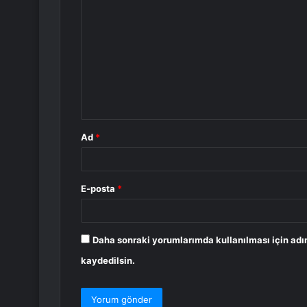
o
r
u
m
*
Ad
*
E-posta
*
Daha sonraki yorumlarımda kullanılması için adı
kaydedilsin.