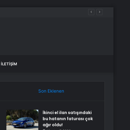
İLETIŞIM
Son Eklenen
İkinci el ilan satışındaki
bu hatanın faturası çok
ağır oldu!