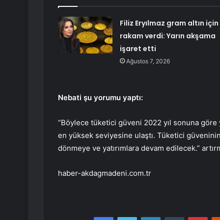
Filiz Eryılmaz gram altın için
rakam verdi: Yarın akşama
işaret etti
Ağustos 7, 2026
Nebati şu yorumu yaptı:
“Böylece tüketici güveni 2022 yıl sonuna göre
en yüksek seviyesine ulaştı. Tüketici güveninin
dönmeye ve yatırımlara devam edilecek.” artır
haber-akdagmadeni.com.tr
Facebook
Twitter
LinkedIn
Tumblr
Pint