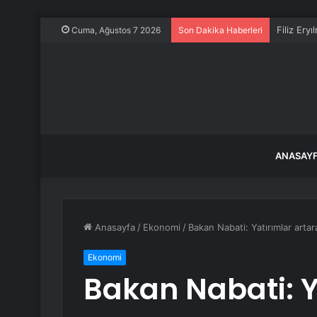
Filiz Ery
Cuma, Ağustos 7 2026
Son Dakika Haberleri
ANASAY
Anasayfa
/
Ekonomi
/
Bakan Nabati: Yatırımlar art
Ekonomi
Bakan Nabati: Y