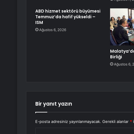
ABD hizmet sektörü büyümesi
Temmuz’da hafif yükseldi –
ISM
Ağustos 6, 2026
Malatya’da
Birliği
Ağustos 6, 
Bir yanıt yazın
E-posta adresiniz yayınlanmayacak.
Gerekli alanlar
*
i
Y