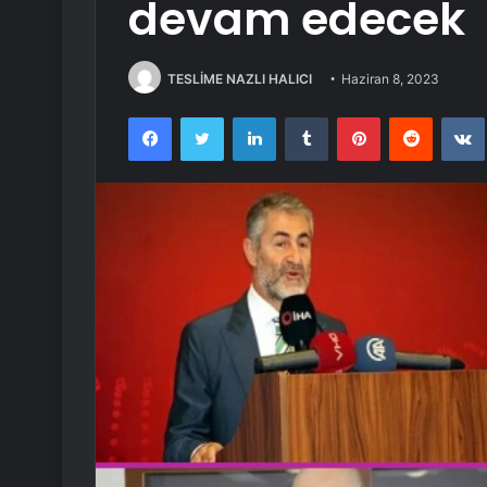
devam edecek
TESLİME NAZLI HALICI
Haziran 8, 2023
Facebook
Twitter
LinkedIn
Tumblr
Pinterest
Reddit