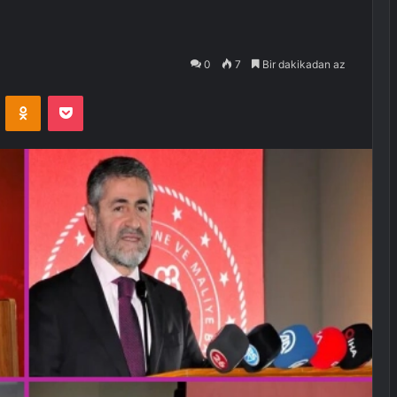
0
7
Bir dakikadan az
VKontakte
Odnoklassniki
Pocket