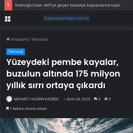
İmamoğlu’ndan AKP’ye geçen belediye başkanlarına tepki
Menü
Anasayfa
/
Teknoloji
Teknoloji
Yüzeydeki pembe kayalar,
buzulun altında 175 milyon
yıllık sırrı ortaya çıkardı
MEHMET HAZBİN KAZBEK
Ekim 26, 2025
0
0
1 dakika okuma süresi