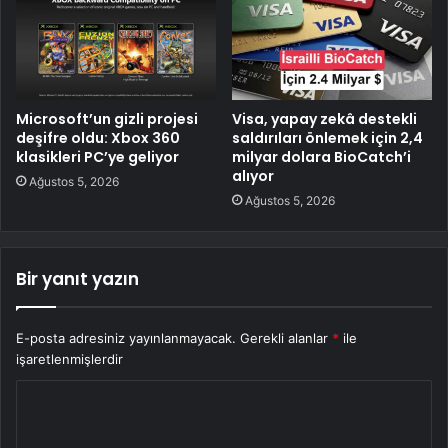
Microsoft’un gizli projesi
Visa, yapay zekâ destekli
deşifre oldu: Xbox 360
saldırıları önlemek için 2,4
klasikleri PC’ye geliyor
milyar dolara BioCatch’i
alıyor
Ağustos 5, 2026
Ağustos 5, 2026
Bir yanıt yazın
E-posta adresiniz yayınlanmayacak.
Gerekli alanlar
*
ile
işaretlenmişlerdir
Y
o