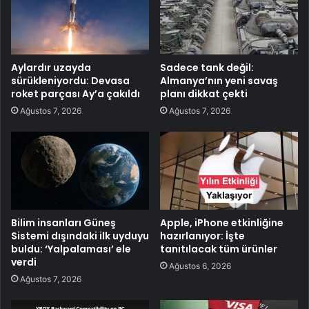
Aylardır uzayda
Sadece tank değil:
sürükleniyordu: Devasa
Almanya’nın yeni savaş
roket parçası Ay’a çakıldı
planı dikkat çekti
Ağustos 7, 2026
Ağustos 7, 2026
Bilim insanları Güneş
Apple, iPhone etkinliğine
Sistemi dışındaki ilk uyduyu
hazırlanıyor: İşte
buldu: ‘Yalpalaması’ ele
tanıtılacak tüm ürünler
verdi
Ağustos 6, 2026
Ağustos 7, 2026