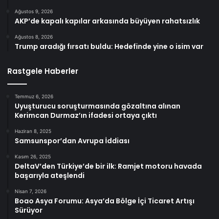
Ağustos 9, 2026
AKP’de kapalı kapılar arkasında büyüyen rahatsızlık
Ağustos 8, 2026
Trump aradığı fırsatı buldu: Hedefinde yine o isim var
Rastgele Haberler
Temmuz 6, 2026
Uyuşturucu soruşturmasında gözaltına alınan
Kerimcan Durmaz’ın ifadesi ortaya çıktı
Haziran 8, 2025
Samsunspor’dan Avrupa İddiası
Kasım 26, 2025
DeltaV’den Türkiye’de bir ilk: Ramjet motoru havada
başarıyla ateşlendi
Nisan 7, 2026
Boao Asya Forumu: Asya’da Bölge İçi Ticaret Artışı
Sürüyor