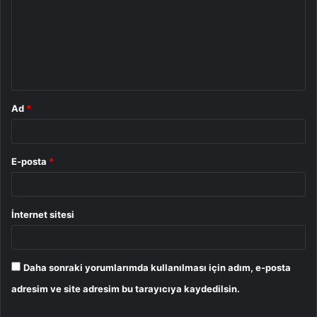
r
u
m
*
Ad
*
E-posta
*
İnternet sitesi
Daha sonraki yorumlarımda kullanılması için adım, e-posta
adresim ve site adresim bu tarayıcıya kaydedilsin.