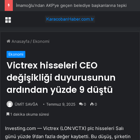
İmamoğlu’ndan AKP’ye geçen belediye başkanlarına tepki
Menü
Anasayfa
/
Ekonomi
Ekonomi
Victrex hisseleri CEO
değişikliği duyurusunun
ardından yüzde 9 düştü
ÜMİT SAVĞA
Temmuz 9, 2025
0
0
1 dakika okuma süresi
Investing.com —
Victrex
(LON:
VCTX
) plc hisseleri Salı
günü yüzde 9’dan fazla değer kaybetti. Bu düşüş, şirketin