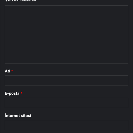
Y
o
r
u
m
*
Ad
*
E-posta
*
İnternet sitesi