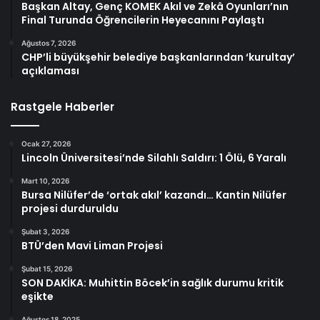
Başkan Altay, Genç KOMEK Akıl ve Zekâ Oyunları’nın
Final Turunda Öğrencilerin Heyecanını Paylaştı
Ağustos 7, 2026
CHP’li büyükşehir belediye başkanlarından ‘kurultay’
açıklaması
Rastgele Haberler
Ocak 27, 2026
Lincoln Üniversitesi’nde Silahlı Saldırı: 1 Ölü, 6 Yaralı
Mart 10, 2026
Bursa Nilüfer’de ‘ortak akıl’ kazandı… Kantin Nilüfer
projesi durduruldu
Şubat 3, 2026
BTÜ’den Mavi Liman Projesi
Şubat 15, 2026
SON DAKİKA: Muhittin Böcek’in sağlık durumu kritik
eşikte
Ağustos 18, 2025