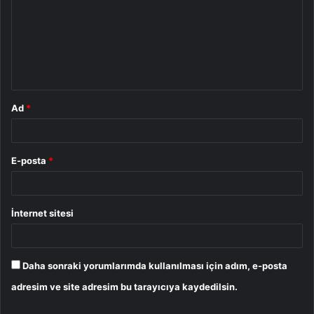
r
u
m
*
Ad
*
E-posta
*
İnternet sitesi
Daha sonraki yorumlarımda kullanılması için adım, e-posta
adresim ve site adresim bu tarayıcıya kaydedilsin.