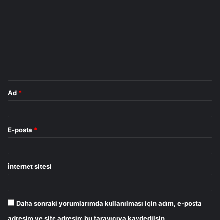
o
r
u
m
*
Ad
*
E-posta
*
İnternet sitesi
Daha sonraki yorumlarımda kullanılması için adım, e-posta
adresim ve site adresim bu tarayıcıya kaydedilsin.