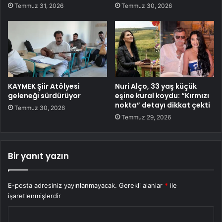
Temmuz 31, 2026
Temmuz 30, 2026
KAYMEK Şiir Atölyesi
Nuri Alço, 33 yaş küçük
geleneği sürdürüyor
eşine kural koydu: “Kırmızı
nokta” detayı dikkat çekti
Temmuz 30, 2026
Temmuz 29, 2026
Bir yanıt yazın
E-posta adresiniz yayınlanmayacak.
Gerekli alanlar
*
ile
işaretlenmişlerdir
Y