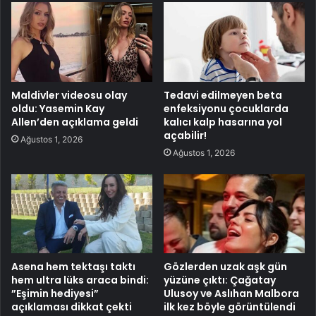
Maldivler videosu olay
Tedavi edilmeyen beta
oldu: Yasemin Kay
enfeksiyonu çocuklarda
Allen’den açıklama geldi
kalıcı kalp hasarına yol
açabilir!
Ağustos 1, 2026
Ağustos 1, 2026
Asena hem tektaşı taktı
Gözlerden uzak aşk gün
hem ultra lüks araca bindi:
yüzüne çıktı: Çağatay
”Eşimin hediyesi”
Ulusoy ve Aslıhan Malbora
açıklaması dikkat çekti
ilk kez böyle görüntülendi