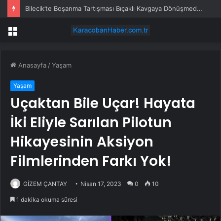
Bilecik’te Boşanma Tartışması Bıçaklı Kavgaya Dönüşmeden Önlenmiş
Menü
Anasayfa
/
Yaşam
Yaşam
Uçaktan Bile Uçar! Hayata
İki Eliyle Sarılan Pilotun
Hikayesinin Aksiyon
Filmlerinden Farkı Yok!
GİZEM ÇANTAY
Nisan 17, 2023
0
10
1 dakika okuma süresi