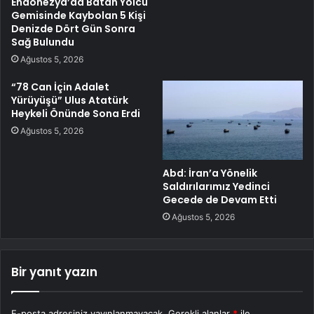
Endonezya’da Batan Yolcu
Gemisinde Kaybolan 5 Kişi
Denizde Dört Gün Sonra
Sağ Bulundu
Ağustos 5, 2026
“78 Can İçin Adalet
Yürüyüşü” Ulus Atatürk
Heykeli Önünde Sona Erdi
Ağustos 5, 2026
Abd: İran’a Yönelik
Saldırılarımız Yedinci
Gecede de Devam Etti
Ağustos 5, 2026
Bir yanıt yazın
E-posta adresiniz yayınlanmayacak.
Gerekli alanlar
*
ile