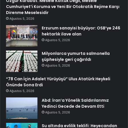
Özgür Karabat: Mesele Koltuk Değil, Mesele
Cumhuriyet’i Koruma ve Yeni Bir Otokratik Rejime Karşı
Direnme Meselesidir
Ağustos 5, 2026
Erzurum sanayisi büyüyor: OSB’ye 246
hektarlık ilave alan
Ağustos 5, 2026
Milyonlarca yumurta salmonella
şüphesiyle geri çağırıldı
Ağustos 5, 2026
“78 Can İçin Adalet Yürüyüşü” Ulus Atatürk Heykeli
Önünde Sona Erdi
Ağustos 5, 2026
Abd: İran’a Yönelik Saldırılarımız
Yedinci Gecede de Devam Etti
Ağustos 5, 2026
Su altında evlilik teklifi: Heyecandan