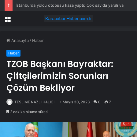
İstanbul’da yolcu otobüsü kaza yaptı: Çok sayıda yaralı var!
Menü
Anasayfa
/
Haber
Haber
TZOB Başkanı Bayraktar:
Çiftçilerimizin Sorunları
Çözüm Bekliyor
TESLİME NAZLI HALICI
Mayıs 30, 2023
0
7
2 dakika okuma süresi