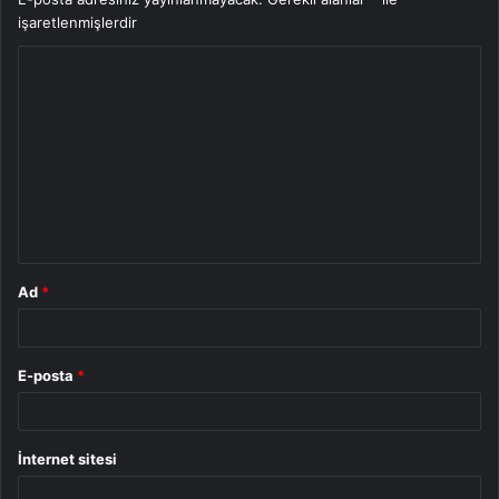
işaretlenmişlerdir
Y
o
r
u
m
*
Ad
*
E-posta
*
İnternet sitesi