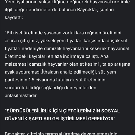
Yem fiyatlarının yüksekliğine değinerek hayvansal üretimle
ilgili değerlendirmelerde bulunan Bayraktar, şunları
kaydetti:
“Bitkisel üretimde yaşanan zorluklara rağmen üretimini
artıran çiftçimiz, yüksek yem fiyatları karşısında düşük süt
fiyatları nedeniyle damızlık hayvanlarını keserek hayvansal
üretimdeki kayıpları en aza indirmeye çalıştı. Ana
malzemesi damızlık hayvanlar olan et kesimi , talep artışına
ayak uyduramadı.İthalatın analiz edilmediği, süt-yem
paritesinin 1,5 civarında tutularak süt üretiminin
sürdürülebilirliği sağlandığı deneyimlerden
anlaşılmaktadır.
“SÜRDÜRÜLEBİLİRLİK İÇİN ÇİFTÇİLERİMİZİN SOSYAL
GÜVENLİK ŞARTLARI GELİŞTİRİLMESİ GEREKİYOR”
Bayraktar, çiftçinin tarımsal üretime devam etmesinin