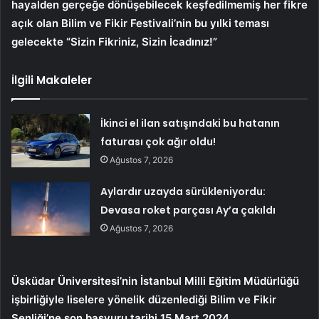
hayalden gerçeğe dönüşebilecek keşfedilmemiş her fikre
açık olan Bilim ve Fikir Festivali’nin bu yılki teması
gelecekte “Sizin Fikriniz, Sizin İcadınız!”
İlgili Makaleler
İkinci el ilan satışındaki bu hatanın
faturası çok ağır oldu!
Ağustos 7, 2026
Aylardır uzayda sürükleniyordu:
Devasa roket parçası Ay’a çakıldı
Ağustos 7, 2026
Üsküdar Üniversitesi’nin İstanbul Milli Eğitim Müdürlüğü
işbirliğiyle liselere yönelik düzenlediği Bilim ve Fikir
Şenliği’ne son başvuru tarihi 15 Mart 2024.