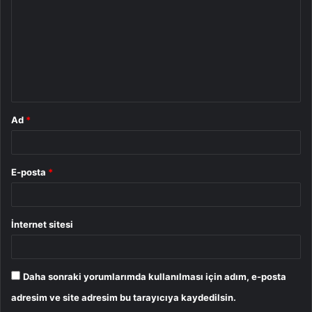
r
u
m
*
Ad
*
E-posta
*
İnternet sitesi
Daha sonraki yorumlarımda kullanılması için adım, e-posta
adresim ve site adresim bu tarayıcıya kaydedilsin.