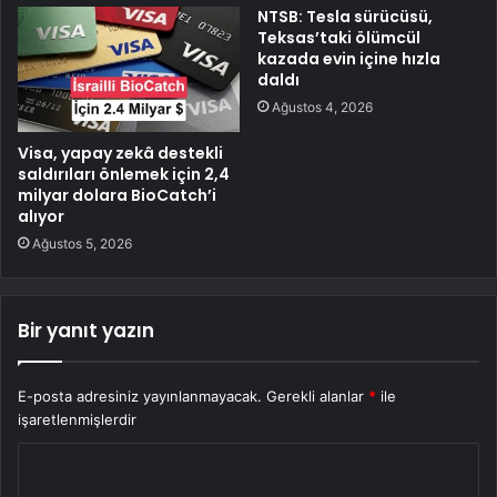
NTSB: Tesla sürücüsü,
Teksas’taki ölümcül
kazada evin içine hızla
daldı
Ağustos 4, 2026
Visa, yapay zekâ destekli
saldırıları önlemek için 2,4
milyar dolara BioCatch’i
alıyor
Ağustos 5, 2026
Bir yanıt yazın
E-posta adresiniz yayınlanmayacak.
Gerekli alanlar
*
ile
işaretlenmişlerdir
Y
o