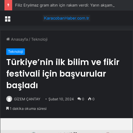
Filiz Eryılmaz gram altın için rakam verdi: Yarın akşama işaret etti
Menü
Anasayfa
/
Teknoloji
Teknoloji
Türkiye’nin ilk bilim ve fikir
festivali için başvurular
başladı
GİZEM ÇANTAY
Şubat 10, 2024
0
0
1 dakika okuma süresi