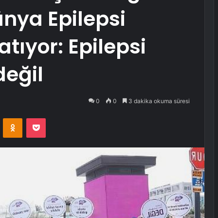
nya Epilepsi
tıyor: Epilepsi
değil
0
0
3 dakika okuma süresi
VKontakte
Odnoklassniki
Pocket