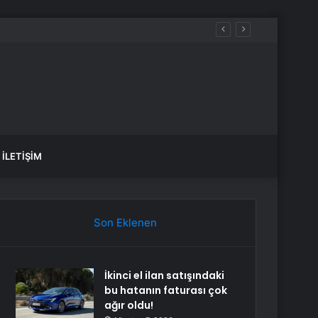
İLETIŞIM
Son Eklenen
İkinci el ilan satışındaki
bu hatanın faturası çok
ağır oldu!