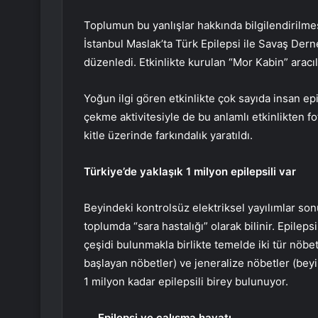
Toplumun bu yanlışlar hakkında bilgilendirilmes
İstanbul Maslak’ta Türk Epilepsi ile Savaş Derne
düzenledi. Etkinlikte kurulan “Mor Kabin” aracılığ
Yoğun ilgi gören etkinlikte çok sayıda insan epile
çekme aktivitesiyle de bu anlamlı etkinlikten f
kitle üzerinde farkındalık yaratıldı.
Türkiye’de yaklaşık 1 milyon epilepsili var
Beyindeki kontrolsüz elektriksel yayılımlar son
toplumda “sara hastalığı” olarak bilinir. Epilep
çeşidi bulunmakla birlikte temelde iki tür nöbet
başlayan nöbetler) ve jeneralize nöbetler (bey
1 milyon kadar epilepsili birey bulunuyor.
Epilepsi ve çalışma hayatı