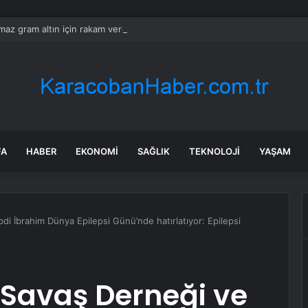
ılmaz gram altın için rakam verdi: Yarın akşama işaret etti
FA
HABER
EKONOMI
SAĞLIK
TEKNOLOJI
YAŞAM
bdi İbrahim Dünya Epilepsi Günü’nde hatırlatıyor: Epilepsi
e Savaş Derneği ve