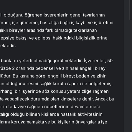
ili olduğunu öğrenen işverenlerin genel tavırlarının
anı, işe gitmeme, hastalığa bağlı iş kaybı ve iş üretimi
ğlıklı bireyler arasında fark olmadığı tekrarlanan
epsiye bakışı ve epilepsi hakkındaki bilgisizliklerine
ektedir.
bunların yeterli olmadığı görülmektedir. İşverenler, 50
e yüzde 2 oranında bedensel ve zihinsel engelli bireyi
üdür. Bu kanuna göre, engelli birey; beden ve zihin
n olduğunu resmi sağlık kurulu raporu ile belgelemiş,
herhangi bir işyerinde söz konusu yetersizliğe rağmen
unda yapabilecek durumda olan kimselere denir. Ancak bu
ylerin tedaviye rağmen nöbetlerinin devam etmesi
ğı olduğu bilinen kişilerde hastalık aktivitesinin
larını koruyamamakta ve bu kişilerin önyargılarla işe