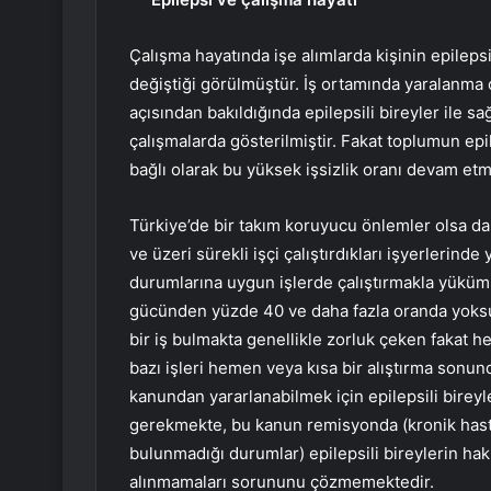
Çalışma hayatında işe alımlarda kişinin epileps
değiştiği görülmüştür. İş ortamında yaralanma or
açısından bakıldığında epilepsili bireyler ile sa
çalışmalarda gösterilmiştir. Fakat toplumun epil
bağlı olarak bu yüksek işsizlik oranı devam etm
Türkiye’de bir takım koruyucu önlemler olsa da 
ve üzeri sürekli işçi çalıştırdıkları işyerlerind
durumlarına uygun işlerde çalıştırmakla yüküml
gücünden yüzde 40 ve daha fazla oranda yoksu
bir iş bulmakta genellikle zorluk çeken fakat 
bazı işleri hemen veya kısa bir alıştırma son
kanundan yararlanabilmek için epilepsili bire
gerekmekte, bu kanun remisyonda (kronik hastalı
bulunmadığı durumlar) epilepsili bireylerin hak
alınmamaları sorununu çözmemektedir.