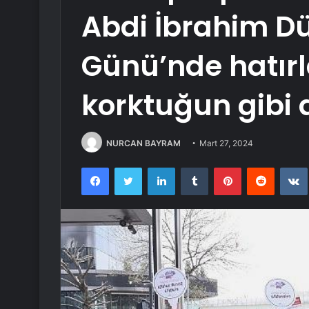
Abdi İbrahim Dü
Günü’nde hatırla
korktuğun gibi 
NURCAN BAYRAM
Mart 27, 2024
Facebook
Twitter
LinkedIn
Tumblr
Pinterest
Reddit