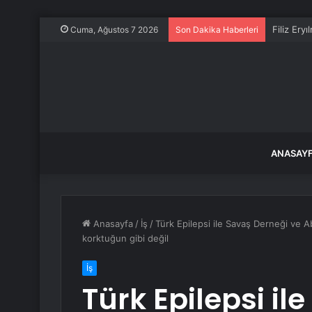
Filiz Ery
Cuma, Ağustos 7 2026
Son Dakika Haberleri
ANASAY
Anasayfa
/
İş
/
Türk Epilepsi ile Savaş Derneği ve A
korktuğun gibi değil
İş
Türk Epilepsi il