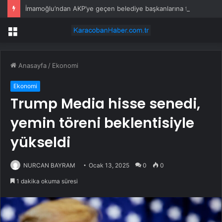
İmamoğlu’ndan AKP’ye geçen belediye başkanlarına tepki
Menü
Anasayfa
/
Ekonomi
Ekonomi
Trump Media hisse senedi,
yemin töreni beklentisiyle
yükseldi
NURCAN BAYRAM
Ocak 13, 2025
0
0
1 dakika okuma süresi