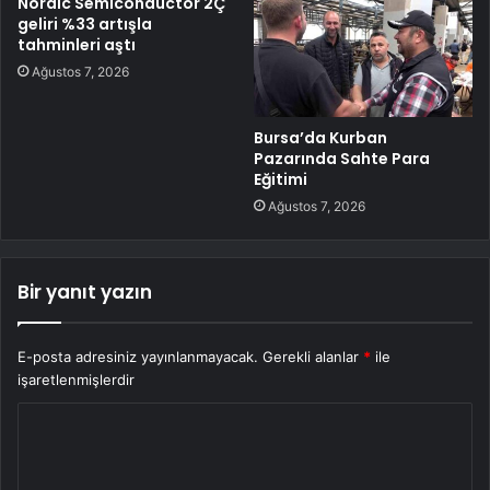
Nordic Semiconductor 2Ç
geliri %33 artışla
tahminleri aştı
Ağustos 7, 2026
Bursa’da Kurban
Pazarında Sahte Para
Eğitimi
Ağustos 7, 2026
Bir yanıt yazın
E-posta adresiniz yayınlanmayacak.
Gerekli alanlar
*
ile
işaretlenmişlerdir
Y
o
r