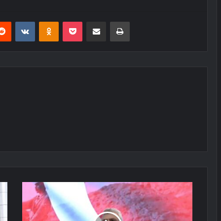
erest
Reddit
VKontakte
Odnoklassniki
Pocket
E-Posta ile paylaş
Yazdır