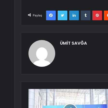
Facebook
Twitter
LinkedIn
Tumblr
Pint
Paylaş
ÜMİT SAVĞA