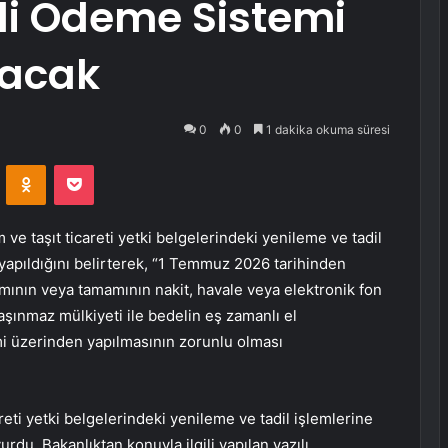
nli Ödeme Sistemi
lacak
0
0
1 dakika okuma süresi
VKontakte
Odnoklassniki
Pocket
ve taşıt ticareti yetki belgelerindeki yenileme ve tadil
 yapıldığını belirterek, “1 Temmuz 2026 tarihinden
smının veya tamamının nakit, havale veya elektronik fon
 taşınmaz mülkiyeti ile bedelin eş zamanlı el
i üzerinden yapılmasının zorunlu olması
reti yetki belgelerindeki yenileme ve tadil işlemlerine
rdu. Bakanlıktan konuyla ilgili yapılan yazılı