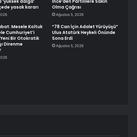
a ‘yüksek dalga’
İnce’den Partililere Sakin
lçede yasak kararı
Olma Çağrısı
2026
Ağustos 5, 2026
bat: Mesele Koltuk
“78 Can İçin Adalet Yürüyüşü”
ele Cumhuriyet’i
Ulus Atatürk Heykeli Önünde
Yeni Bir Otokratik
Sona Erdi
şı Direnme
Ağustos 5, 2026
r
2026