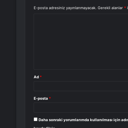
E-posta adresiniz yayınlanmayacak.
Gerekli alanlar
*
i
Y
o
r
u
m
*
Ad
*
E-posta
*
Daha sonraki yorumlarımda kullanılması için adı