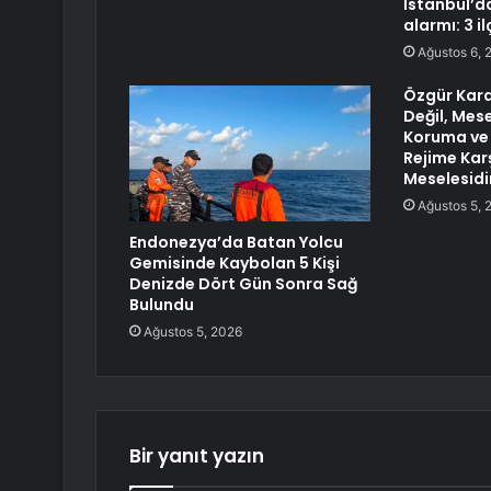
İstanbul’d
alarmı: 3 i
Ağustos 6, 
Özgür Kara
Değil, Mes
Koruma ve 
Rejime Kar
Meselesidi
Ağustos 5, 
Endonezya’da Batan Yolcu
Gemisinde Kaybolan 5 Kişi
Denizde Dört Gün Sonra Sağ
Bulundu
Ağustos 5, 2026
Bir yanıt yazın