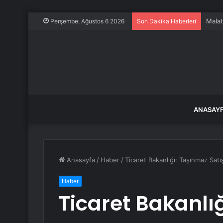
Malat
Perşembe, Ağustos 6 2026
Son Dakika Haberleri
ANASAY
Anasayfa
/
Haber
/
Ticaret Bakanlığı: Taşınmaz Sat
Haber
Ticaret Bakanlı