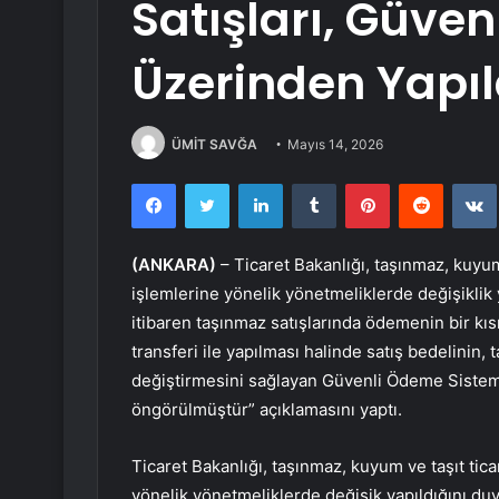
Satışları, Güve
Üzerinden Yapı
ÜMİT SAVĞA
Mayıs 14, 2026
Facebook
Twitter
LinkedIn
Tumblr
Pinterest
Reddit
(ANKARA)
– Ticaret Bakanlığı, taşınmaz, kuyum 
işlemlerine yönelik yönetmeliklerde değişiklik
itibaren taşınmaz satışlarında ödemenin bir kı
transferi ile yapılması halinde satış bedelinin,
değiştirmesini sağlayan Güvenli Ödeme Sistem
öngörülmüştür” açıklamasını yaptı.
Ticaret Bakanlığı, taşınmaz, kuyum ve taşıt tica
yönelik yönetmeliklerde değişik yapıldığını duyu