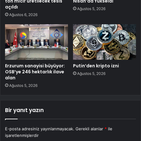
ton mıcır üretilecek tesis
Nisan’da Yükseldi
açıldı
Ağustos 5, 2026
Ağustos 6, 2026
Erzurum sanayisi büyüyor:
Putin’den kripto izni
OSB’ye 246 hektarlık ilave
Ağustos 5, 2026
alan
Ağustos 5, 2026
Bir yanıt yazın
E-posta adresiniz yayınlanmayacak.
Gerekli alanlar
*
ile
işaretlenmişlerdir