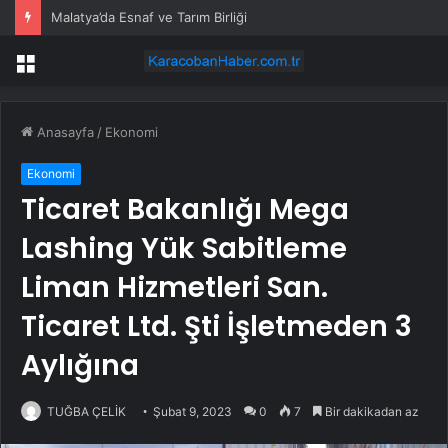
Malatya’da Esnaf ve Tarım Birliği
Menü
Anasayfa
/
Ekonomi
Ekonomi
Ticaret Bakanlığı Mega
Lashing Yük Sabitleme
Liman Hizmetleri San.
Ticaret Ltd. Şti İşletmeden 3
Aylığına
TUĞBA ÇELİK
Şubat 9, 2023
0
7
Bir dakikadan az