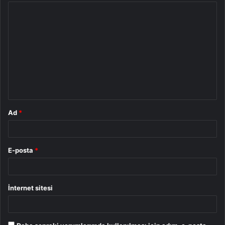
Y
o
r
u
m
*
Ad
*
E-posta
*
İnternet sitesi