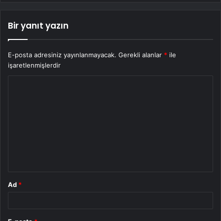
Bir yanıt yazın
E-posta adresiniz yayınlanmayacak.
Gerekli alanlar
*
ile
işaretlenmişlerdir
Y
o
r
u
m
*
Ad
*