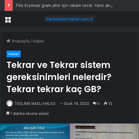
Filiz Eryılmaz gram altın için rakam verdi: Yarın akşama işaret etti
Menü
Anasayfa
/
Haber
Haber
Tekrar ve Tekrar sistem
gereksinimleri nelerdir?
Tekrar tekrar kaç GB?
TESLİME NAZLI HALICI
Ocak 18, 2023
0
15
1 dakika okuma süresi