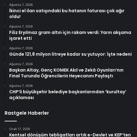
Ağustos 7, 2026
İkinci el ilan satışındaki bu hatanın faturası çok ağır
oldu!
Ağustos 7, 2026
Filiz Eryılmaz gram altın için rakam verdi: Yarın akşama
işaret etti
Ağustos 7, 2026
Günde 121,8 milyon litreye kadar su yutuyor: İşte nedeni
Ağustos 7, 2026
Başkan Altay, Genç KOMEK Akıl ve Zekâ Oyunları’nın
Final Turunda Öğrencilerin Heyecanını Paylaştı
Ağustos 7, 2026
CHP’li büyükşehir belediye başkanlarından ‘kurultay’
açıklaması
Rastgele Haberler
Ocak 17, 2026
Kentsel dönüşüm tebligatları artık e-Devlet ve KEP’ten