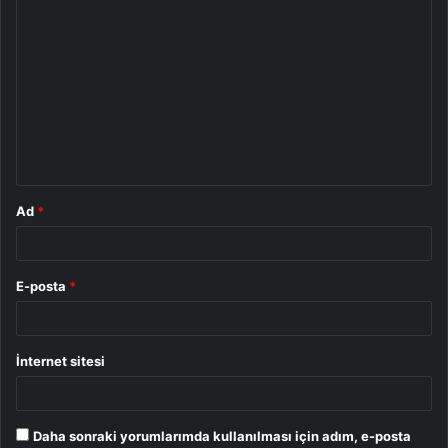
Y
o
r
u
m
*
Ad
*
E-posta
*
İnternet sitesi
Daha sonraki yorumlarımda kullanılması için adım, e-posta