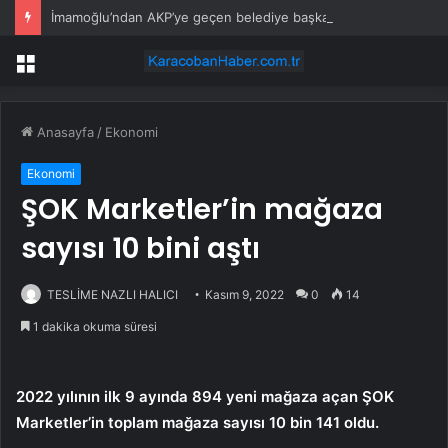
İmamoğlu’ndan AKP’ye geçen belediye başkanlarına tepki
Menü
Anasayfa
/
Ekonomi
Ekonomi
ŞOK Marketler’in mağaza
sayısı 10 bini aştı
TESLİME NAZLI HALICI
Kasım 9, 2022
0
14
1 dakika okuma süresi
2022 yılının ilk 9 ayında 894 yeni mağaza açan ŞOK
Marketler’in toplam mağaza sayısı 10 bin 141 oldu.