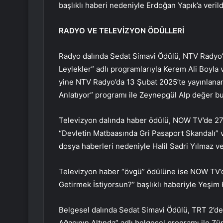
başlıklı haberi nedeniyle Erdoğan Yapık’a verild
RADYO VE TELEVİZYON ÖDÜLLERİ
Radyo dalında Sedat Simavi Ödülü, NTV Radyo’d
Leylekler” adlı programlarıyla Kerem Ali Boyla
yine NTV Radyo’da 13 Şubat 2025’te yayınlan
Anlatıyor” programı ile Zeynepgül Alp değer b
Televizyon dalında haber ödülü, NOW TV’de 27
“Devletin Matbaasında Gri Pasaport Skandalı” v
dosya haberleri nedeniyle Halil Sadri Yılmaz v
Televizyon haber “övgü” ödülüne ise NOW TV’d
Getirmek İstiyorsun?” başlıklı haberiyle Yeşi
Belgesel dalında Sedat Simavi Ödülü, TRT 2’de
Ağacının Altında” adlı belgesel programı ile Z