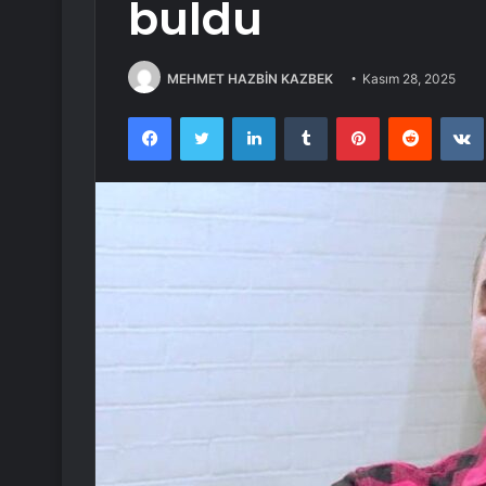
buldu
MEHMET HAZBİN KAZBEK
Kasım 28, 2025
Facebook
Twitter
LinkedIn
Tumblr
Pinterest
Reddit