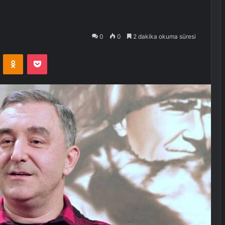
0
0
2 dakika okuma süresi
VKontakte
Odnoklassniki
Pocket