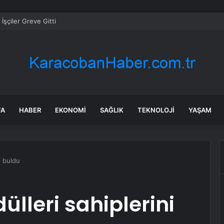
 İşçiler Greve Gitti
FA
HABER
EKONOMI
SAĞLIK
TEKNOLOJI
YAŞAM
i buldu
lleri sahiplerini