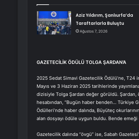
Aziz Yıldırım, Şanlıurfa’da
Taraftarlarla Buluştu
Ağustos 7, 2026
GAZETECİLİK ÖDÜLÜ TOLGA ŞARDAN’A
2025 Sedat Simavi Gazetecilik Ödülü’ne, T24 i
Mayıs ve 3 Haziran 2025 tarihlerinde yayımlana
dizisiyle Tolga Şardan değer görüldü. Şardan,
hesabından, “Bugün haber benden… Türkiye Gaz
Ödülleri’nde haber dalında, Büyüteç okurlarını
alan dosyayı ödüle uygun buldu. Bende emeği o
Gazetecilik dalında “övgü” ise, Sabah Gazetesi