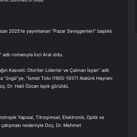
R
san 2025’te yayımlanan “Pazar Sevişgenleri” başlıklı
adlı romanıyla İnci Aral oldu.
ın Kasveti: Otoriter Liderler ve Çalınan İsyan” adlı
alda “övgü”ye, “İsmet Toto (1905-1937) Atatürk Hayranı
ç. Dr. Halil Özcan layık görüldü.
otropik Yapısal, Titreşimsel, Elektronik, Optik ve
ıklı çalışması nedeniyle Doç. Dr. Mehmet