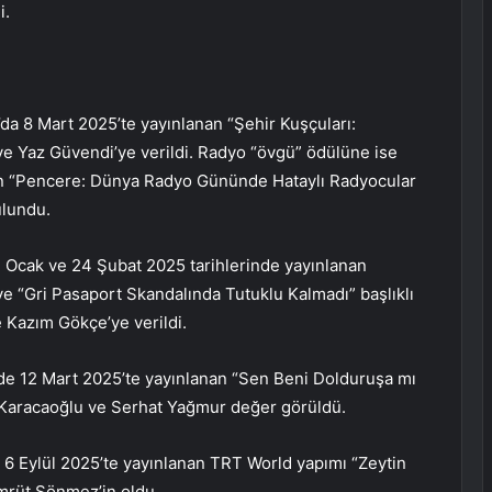
i.
a 8 Mart 2025’te yayınlanan “Şehir Kuşçuları:
 ve Yaz Güvendi’ye verildi. Radyo “övgü” ödülüne ise
an “Pencere: Dünya Radyo Gününde Hataylı Radyocular
ulundu.
 Ocak ve 24 Şubat 2025 tarihlerinde yayınlanan
e “Gri Pasaport Skandalında Tutuklu Kalmadı” başlıklı
e Kazım Gökçe’ye verildi.
e 12 Mart 2025’te yayınlanan “Sen Beni Dolduruşa mı
m Karacaoğlu ve Serhat Yağmur değer görüldü.
 6 Eylül 2025’te yayınlanan TRT World yapımı “Zeytin
ümrüt Sönmez’in oldu.