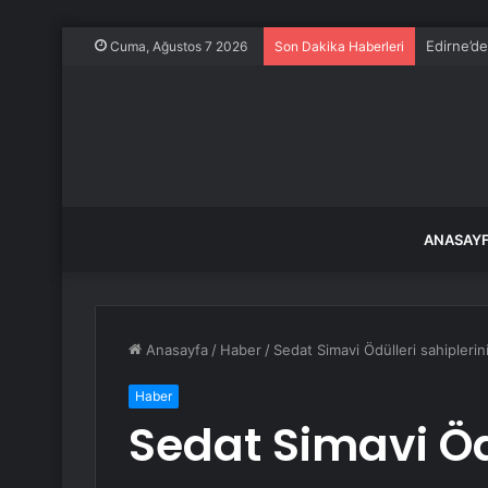
Edirne’de
Cuma, Ağustos 7 2026
Son Dakika Haberleri
ANASAY
Anasayfa
/
Haber
/
Sedat Simavi Ödülleri sahiplerin
Haber
Sedat Simavi Ödü