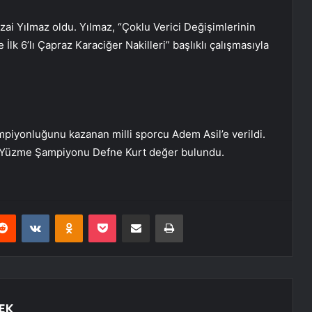
ezai Yılmaz oldu. Yılmaz, “Çoklu Verici Değişimlerinin
İlk 6’lı Çapraz Karaciğer Nakilleri” başlıklı çalışmasıyla
piyonluğunu kazanan milli sporcu Adem Asil’e verildi.
a Yüzme Şampiyonu Defne Kurt değer bulundu.
erest
Reddit
VKontakte
Odnoklassniki
Pocket
E-Posta ile paylaş
Yazdır
EK