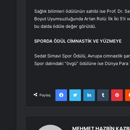
Sağlık bilimleri ödülünün sahibi ise Prof. Dr. S
Boyut Uyumsuzluğunda Artan Rolü: İlk İki 5’li ve 
bu dalda ödüle değer görüldü.
SPORDA ÖDÜL CİMNASTİK VE YÜZMEYE
Sedat Simavi Spor Ödülü, Avrupa cimnastik şam
Spor dalındaki “övgü” ödülüne ise Dünya Par
Facebook
Twitter
LinkedIn
Tumblr
Pint
Paylaş
MEHMET HAZBİN KAZB