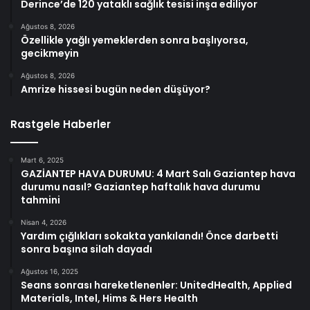
Derince’de 120 yataklı sağlık tesisi inşa ediliyor
Ağustos 8, 2026
Özellikle yağlı yemeklerden sonra başlıyorsa,
gecikmeyin
Ağustos 8, 2026
Amrize hissesi bugün neden düşüyor?
Rastgele Haberler
Mart 6, 2025
GAZİANTEP HAVA DURUMU: 4 Mart Salı Gaziantep hava
durumu nasıl? Gaziantep haftalık hava durumu
tahmini
Nisan 4, 2026
Yardım çığlıkları sokakta yankılandı! Önce darbetti
sonra başına silah dayadı
Ağustos 16, 2025
Seans sonrası hareketlenenler: UnitedHealth, Applied
Materials, Intel, Hims & Hers Health