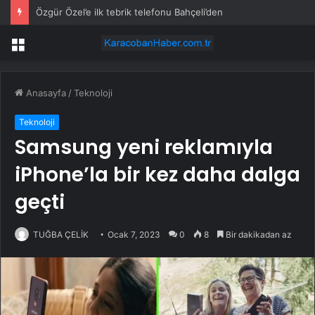
Özgür Özel’e ilk tebrik telefonu Bahçeli’den
Menü
Anasayfa
/
Teknoloji
Teknoloji
Samsung yeni reklamıyla
iPhone’la bir kez daha dalga
geçti
TUĞBA ÇELİK
Ocak 7, 2023
0
8
Bir dakikadan az