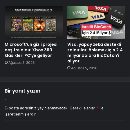
Microsoft’un gizli projesi
Visa, yapay zekâ destekli
deşifre oldu: Xbox 360
saldırıları önlemek için 2,4
klasikleri PC’ye geliyor
milyar dolara BioCatch’i
alıyor
Ağustos 5, 2026
Ağustos 5, 2026
Bir yanıt yazın
E-posta adresiniz yayınlanmayacak.
Gerekli alanlar
*
ile
işaretlenmişlerdir
Y