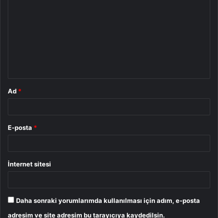
o
r
u
m
*
Ad
*
E-posta
*
İnternet sitesi
Daha sonraki yorumlarımda kullanılması için adım, e-posta
adresim ve site adresim bu tarayıcıya kaydedilsin.