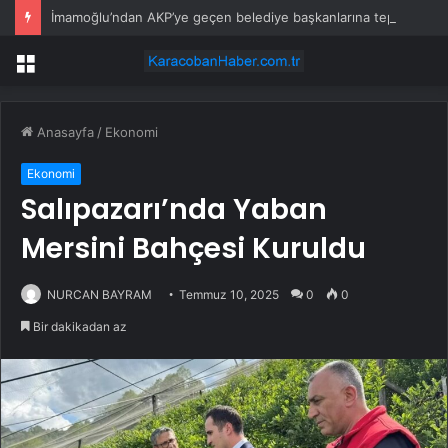
İmamoğlu’ndan AKP’ye geçen belediye başkanlarına tepki
Menü
Anasayfa
/
Ekonomi
Ekonomi
Salıpazarı’nda Yaban
Mersini Bahçesi Kuruldu
NURCAN BAYRAM
Temmuz 10, 2025
0
0
Bir dakikadan az