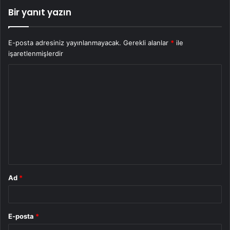
Bir yanıt yazın
E-posta adresiniz yayınlanmayacak.
Gerekli alanlar
*
ile
işaretlenmişlerdir
Y
o
r
u
m
*
Ad
*
E-posta
*