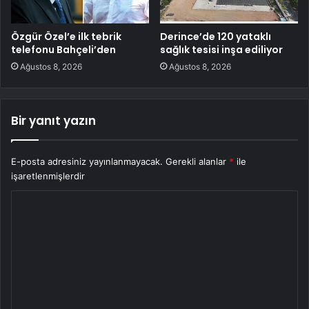
Özgür Özel’e ilk tebrik
Derince’de 120 yataklı
telefonu Bahçeli’den
sağlık tesisi inşa ediliyor
Ağustos 8, 2026
Ağustos 8, 2026
Bir yanıt yazın
E-posta adresiniz yayınlanmayacak.
Gerekli alanlar
*
ile
işaretlenmişlerdir
Y
o
r
u
m
*