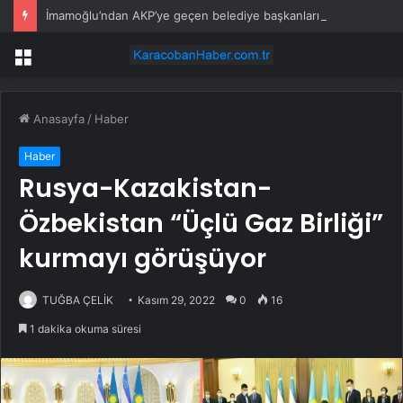
İmamoğlu’ndan AKP’ye geçen belediye başkanlarına tepki
Menü
Anasayfa
/
Haber
Haber
Rusya-Kazakistan-
Özbekistan “Üçlü Gaz Birliği”
kurmayı görüşüyor
TUĞBA ÇELİK
Kasım 29, 2022
0
16
1 dakika okuma süresi