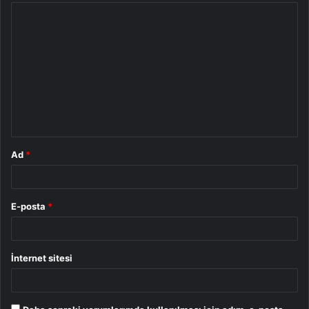
Y
o
r
u
m
*
Ad
*
E-posta
*
İnternet sitesi