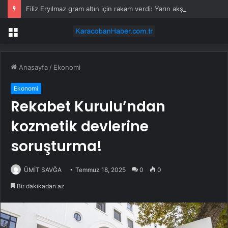
Filiz Eryılmaz gram altın için rakam verdi: Yarın akşama işaret etti
Menü
Anasayfa
/
Ekonomi
Ekonomi
Rekabet Kurulu’ndan
kozmetik devlerine
soruşturma!
ÜMİT SAVĞA
Temmuz 18, 2025
0
0
Bir dakikadan az