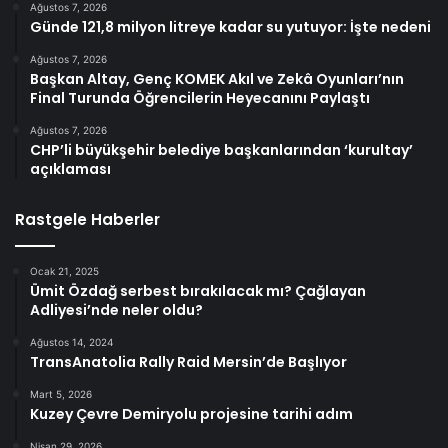
Ağustos 7, 2026
Günde 121,8 milyon litreye kadar su yutuyor: İşte nedeni
Ağustos 7, 2026
Başkan Altay, Genç KOMEK Akıl ve Zekâ Oyunları’nın
Final Turunda Öğrencilerin Heyecanını Paylaştı
Ağustos 7, 2026
CHP’li büyükşehir belediye başkanlarından ‘kurultay’
açıklaması
Rastgele Haberler
Ocak 21, 2025
Ümit Özdağ serbest bırakılacak mı? Çağlayan
Adliyesi’nde neler oldu?
Ağustos 14, 2024
TransAnatolia Rally Raid Mersin’de Başlıyor
Mart 5, 2026
Kuzey Çevre Demiryolu projesine tarihi adım
Nisan 29, 2026