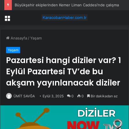
Büyükşehir ekiplerinden Kemer Liman Caddesi’nde çalışma
Menü
Anasayfa
/
Yaşam
Yaşam
Pazartesi hangi diziler var? 1
Eylül Pazartesi TV’de bu
akşam yayınlanacak diziler
ÜMİT SAVĞA
Eylül 3, 2025
0
0
Bir dakikadan az