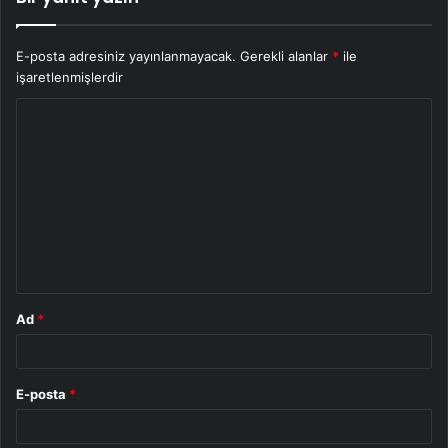
E-posta adresiniz yayınlanmayacak.
Gerekli alanlar
*
ile
işaretlenmişlerdir
Y
o
r
u
m
*
Ad
*
E-posta
*