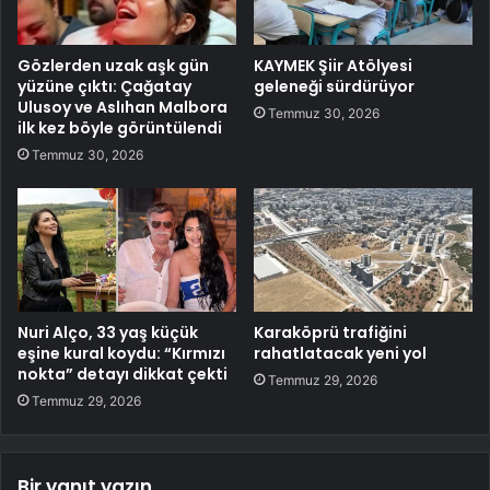
Gözlerden uzak aşk gün
KAYMEK Şiir Atölyesi
yüzüne çıktı: Çağatay
geleneği sürdürüyor
Ulusoy ve Aslıhan Malbora
Temmuz 30, 2026
ilk kez böyle görüntülendi
Temmuz 30, 2026
Nuri Alço, 33 yaş küçük
Karaköprü trafiğini
eşine kural koydu: “Kırmızı
rahatlatacak yeni yol
nokta” detayı dikkat çekti
Temmuz 29, 2026
Temmuz 29, 2026
Bir yanıt yazın