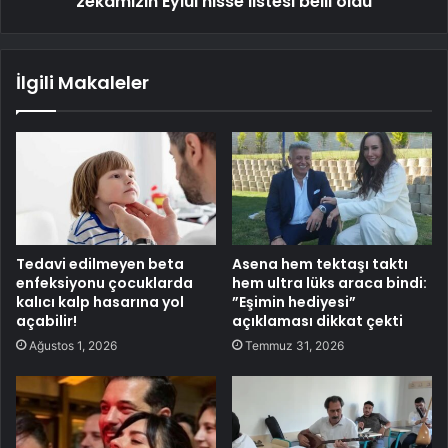
zekamızın Eylül hisse listesi belli oldu
İlgili Makaleler
Tedavi edilmeyen beta
Asena hem tektaşı taktı
enfeksiyonu çocuklarda
hem ultra lüks araca bindi:
kalıcı kalp hasarına yol
”Eşimin hediyesi”
açabilir!
açıklaması dikkat çekti
Ağustos 1, 2026
Temmuz 31, 2026