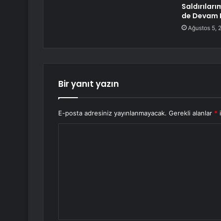
Saldırılar
de Devam E
Ağustos 5, 
Bir yanıt yazın
E-posta adresiniz yayınlanmayacak.
Gerekli alanlar
*
i
Y
o
r
u
m
*