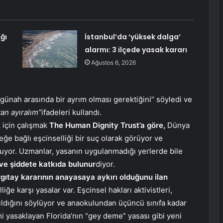
ğı
İstanbul’da ‘yüksek dalga’
alarmı: 3 ilçede yasak kararı
Ağustos 6, 2026
ve günah arasında bir ayrım olması gerektiğini” söyledi ve
an ayıralım”
ifadeleri kullandı.
k için çalışmak
The Human Dignity Trust’a göre,
Dünya
eğe bağlı eşcinselliği bir suç olarak görüyor ve
luyor. Uzmanlar, yasanın uygulanmadığı yerlerde bile
ve şiddete katkıda bulunur
diyor.
gıtay kararının anayasaya aykırı olduğunu ilan
iğe karşı yasalar var. Eşcinsel hakları aktivistleri,
nıldığını söylüyor ve anaokulundan üçüncü sınıfa kadar
timi yasaklayan Florida’nın “gey deme” yasası gibi yeni