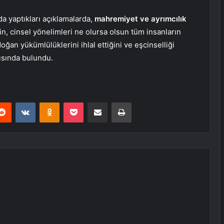
da yaptıkları açıklamalarda,
mahremiyet ve ayrımcılık
in, cinsel yönelimleri ne olursa olsun tüm insanların
ğan yükümlülüklerini ihlal ettiğini ve eşcinselliği
ısında bulundu.
erest
Reddit
VKontakte
Odnoklassniki
Pocket
E-Posta ile paylaş
Yazdır