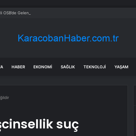
li OSB’de Geleneksel Bayramlaşma
FA
HABER
EKONOMI
SAĞLIK
TEKNOLOJI
YAŞAM
ğildir
cinsellik suç