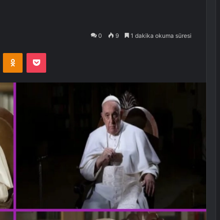
0
9
1 dakika okuma süresi
VKontakte
Odnoklassniki
Pocket