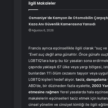
İlgili Makaleler
Osmaniye’de Kamyon ile Otomobilin Çarpıştı
Kaza Anı Güvenlik Kamerasına Yansıdı
Ağustos 6, 2026
Francis ayrıca eşcinsellikle ilgili olarak “suç 
“Evet suç değil ama günahtır. Önce günahı suçt
LGBTIQ’lara karşı bu tür yasaları sona erdirme
çapında yaklaşık 67 ülke veya yargı bölgesi, ist
bunlardan 11’i ölüm cezasını taşıyor veya uygu
LGBTQ kişileri hedef alıyor.
taciz, damgalama 
ABD’de, bir düzineden fazla eyalette,
2003 Yar
etmesine rağmen
Yerel yasalarda hala eşcinsell
makalelerin eşcinselleri taciz etmek için kulla
cinsel yönelim ve cinsiyet kimliği ile ilgili eği