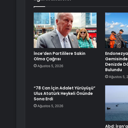
İnce’den Partililere Sakin
Endonezya
Olma Çağrısı
Gemisinde 
Denizde Dö
Ağustos 5, 2026
Bulundu
Ağustos 5, 
“78 Can İçin Adalet Yürüyüşü”
Ulus Atatürk Heykeli Önünde
Sona Erdi
Ağustos 5, 2026
Abd: İran’a