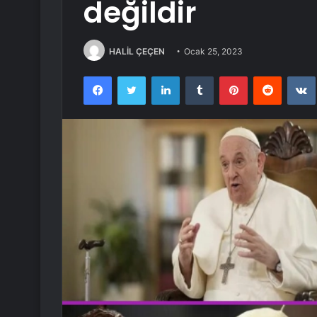
değildir
HALİL ÇEÇEN
Ocak 25, 2023
Facebook
Twitter
LinkedIn
Tumblr
Pinterest
Reddit