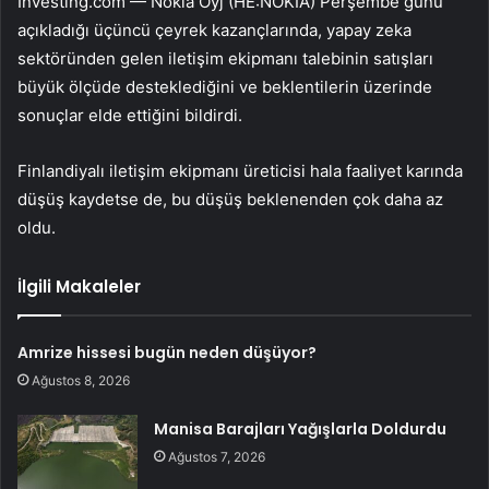
Investing.com —
Nokia Oyj (HE:NOKIA)
Perşembe günü
açıkladığı üçüncü çeyrek kazançlarında, yapay zeka
sektöründen gelen iletişim ekipmanı talebinin satışları
büyük ölçüde desteklediğini ve beklentilerin üzerinde
sonuçlar elde ettiğini bildirdi.
Finlandiyalı iletişim ekipmanı üreticisi hala faaliyet karında
düşüş kaydetse de, bu düşüş beklenenden çok daha az
oldu.
İlgili Makaleler
Amrize hissesi bugün neden düşüyor?
Ağustos 8, 2026
Manisa Barajları Yağışlarla Doldurdu
Ağustos 7, 2026