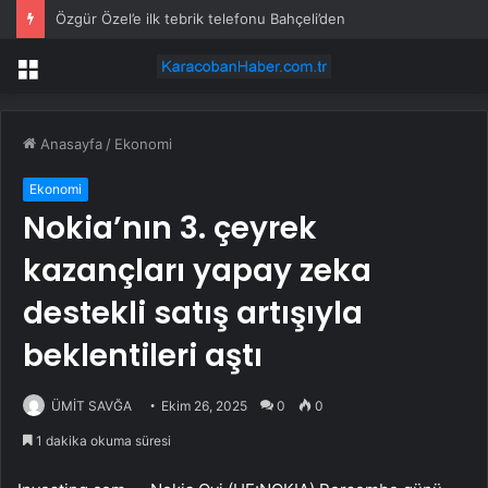
Özgür Özel’e ilk tebrik telefonu Bahçeli’den
Menü
Anasayfa
/
Ekonomi
Ekonomi
Nokia’nın 3. çeyrek
kazançları yapay zeka
destekli satış artışıyla
beklentileri aştı
ÜMİT SAVĞA
Ekim 26, 2025
0
0
1 dakika okuma süresi