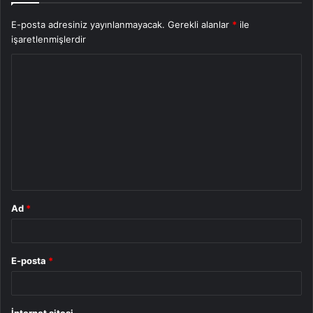
E-posta adresiniz yayınlanmayacak.
Gerekli alanlar
*
ile
işaretlenmişlerdir
Y
o
r
u
m
*
Ad
*
E-posta
*
İnternet sitesi