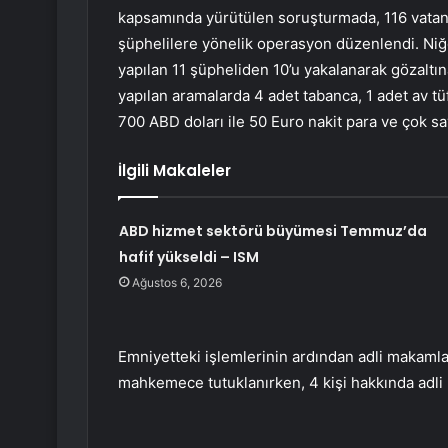
kapsamında yürütülen soruşturmada, 116 vatanda
şüphelilere yönelik operasyon düzenlendi. Niğ
yapılan 11 şüpheliden 10’u yakalanarak gözaltına
yapılan aramalarda 4 adet tabanca, 1 adet av tüf
700 ABD doları ile 50 Euro nakit para ve çok sayı
İlgili Makaleler
ABD hizmet sektörü büyümesi Temmuz’da
hafif yükseldi – ISM
Ağustos 6, 2026
Emniyetteki işlemlerinin ardından adli makamlar
mahkemece tutuklanırken, 4 kişi hakkında adli k