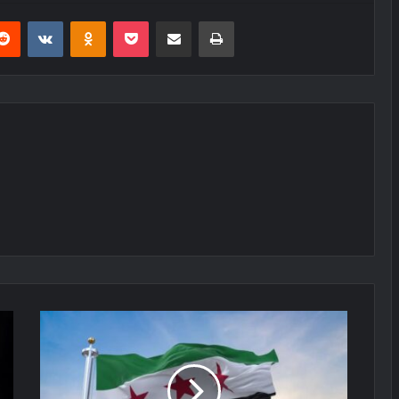
erest
Reddit
VKontakte
Odnoklassniki
Pocket
E-Posta ile paylaş
Yazdır