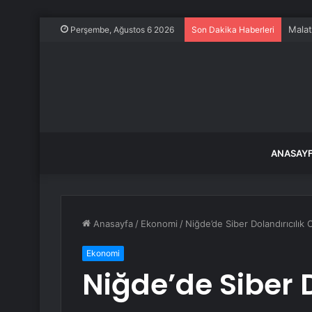
Malat
Perşembe, Ağustos 6 2026
Son Dakika Haberleri
ANASAY
Anasayfa
/
Ekonomi
/
Niğde’de Siber Dolandırıcılık
Ekonomi
Niğde’de Siber D