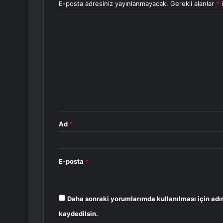
E-posta adresiniz yayınlanmayacak.
Gerekli alanlar
*
i
Y
o
r
u
m
*
Ad
*
E-posta
*
Daha sonraki yorumlarımda kullanılması için adı
kaydedilsin.