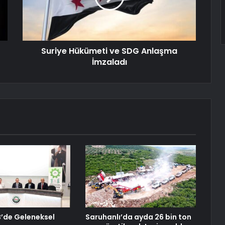
Suriye Hükümeti ve SDG Anlaşma
İmzaladı
B’de Geleneksel
Saruhanlı’da ayda 26 bin ton