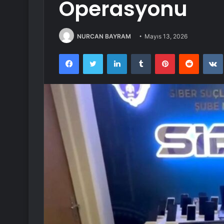
Operasyonu
NURCAN BAYRAM
Mayıs 13, 2026
Facebook
Twitter
LinkedIn
Tumblr
Pinterest
Reddit