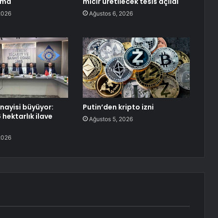
şma
mıcır üretilecek tesis açıldı
2026
Ağustos 6, 2026
nayisi büyüyor:
Putin’den kripto izni
hektarlık ilave
Ağustos 5, 2026
2026