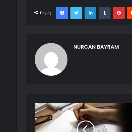
Facebook
Twitter
LinkedIn
Tumblr
Pint
Paylaş
NURCAN BAYRAM