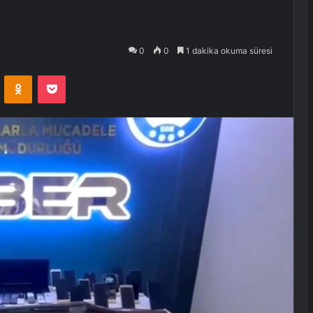
0
0
1 dakika okuma süresi
VKontakte
Odnoklassniki
Pocket