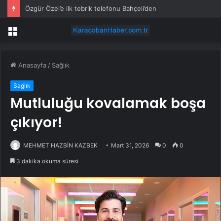
Özgür Özel’e ilk tebrik telefonu Bahçeli’den
Menü
Anasayfa
/
Sağlık
Sağlık
Mutluluğu kovalamak boşa
çıkıyor!
MEHMET HAZBİN KAZBEK
Mart 31, 2026
0
0
3 dakika okuma süresi