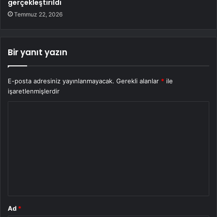
gerçekleştirildi
Temmuz 22, 2026
Bir yanıt yazın
E-posta adresiniz yayınlanmayacak.
Gerekli alanlar
*
ile
işaretlenmişlerdir
Y
o
r
u
m
*
Ad
*