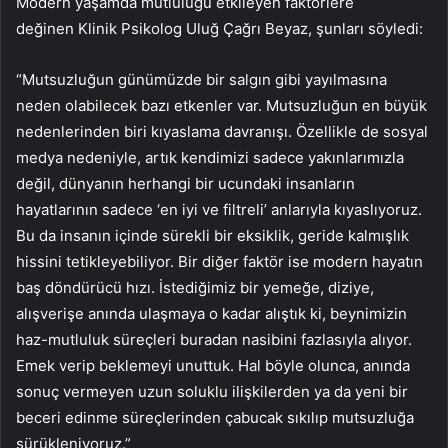
Modern yaşamda mutluluğu etkileyen faktörlere
değinen
Klinik Psikolog Uluğ Çağrı Beyaz, şunları söyledi:
“Mutsuzluğun günümüzde bir salgın gibi yayılmasına
neden olabilecek bazı etkenler var. Mutsuzluğun en büyük
nedenlerinden biri kıyaslama davranışı. Özellikle de sosyal
medya nedeniyle, artık kendimizi sadece yakınlarımızla
değil, dünyanın herhangi bir ucundaki insanların
hayatlarının sadece ‘en iyi ve filtreli’ anlarıyla kıyaslıyoruz.
Bu da insanın içinde sürekli bir eksiklik, geride kalmışlık
hissini tetikleyebiliyor. Bir diğer faktör ise modern hayatın
baş döndürücü hızı. İstediğimiz bir yemeğe, diziye,
alışverişe anında ulaşmaya o kadar alıştık ki, beynimizin
haz-mutluluk süreçleri buradan nasibini fazlasıyla alıyor.
Emek verip beklemeyi unuttuk. Hal böyle olunca, anında
sonuç vermeyen uzun soluklu ilişkilerden ya da yeni bir
beceri edinme süreçlerinden çabucak sıkılıp mutsuzluğa
sürükleniyoruz.”