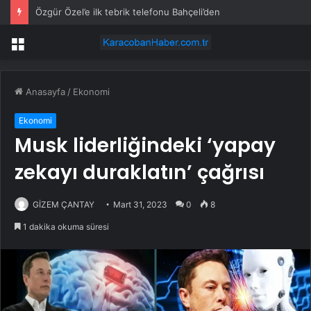
Özgür Özel’e ilk tebrik telefonu Bahçeli’den
Menü
Anasayfa
/
Ekonomi
Ekonomi
Musk liderliğindeki ‘yapay
zekayı duraklatın’ çağrısı
GİZEM ÇANTAY
Mart 31, 2023
0
8
1 dakika okuma süresi