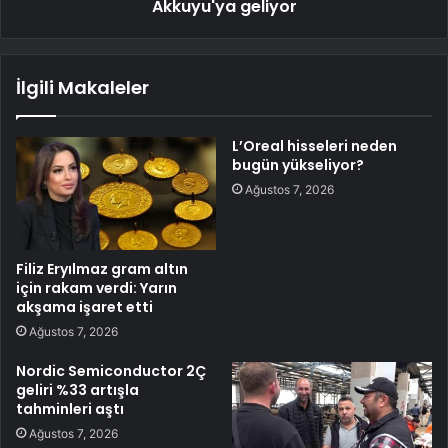
Akkuyu'ya geliyor
İlgili Makaleler
L’Oreal hisseleri neden
bugün yükseliyor?
Ağustos 7, 2026
Filiz Eryılmaz gram altın
için rakam verdi: Yarın
akşama işaret etti
Ağustos 7, 2026
Nordic Semiconductor 2Ç
geliri %33 artışla
tahminleri aştı
Ağustos 7, 2026