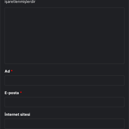
işaretlenmişlerdir
Y
o
r
u
m
*
Ad
*
E-posta
*
İnternet sitesi