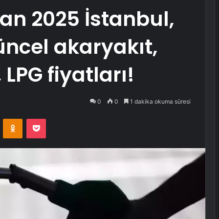
an 2025 İstanbul,
üncel akaryakıt,
 LPG fiyatları!
0
0
1 dakika okuma süresi
VKontakte
Odnoklassniki
Pocket