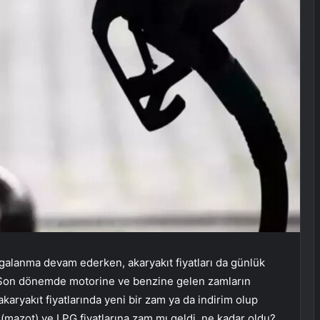
lgalanma devam ederken, akaryakıt fiyatları da günlük
 Son dönemde motorine ve benzine gelen zamların
karyakıt fiyatlarında yeni bir zam ya da indirim olup
(mazot) ve LPG fiyatlarına zam mı geldi, ne kadar oldu?