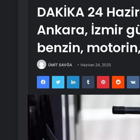
DAKİKA 24 Hazir
Ankara, İzmir g
benzin, motorin,
ÜMİT SAVĞA
Haziran 24, 2025
Facebook
Twitter
LinkedIn
Tumblr
Pinterest
Reddit