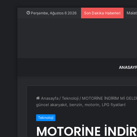
Malat
Perşembe, Ağustos 6 2026
Son Dakika Haberleri
ANASAY
Anasayfa
/
Teknoloji
/
MOTORİNE İNDİRİM Mİ GELDİ?
güncel akaryakıt, benzin, motorin, LPG fiyatları!
Teknoloji
MOTORİNE İNDİR