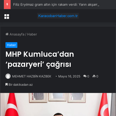
Filiz Eryılmaz gram altın için rakam verdi: Yarın akşama işaret etti
Menü
Anasayfa
/
Haber
Haber
MHP Kumluca’dan
‘pazaryeri’ çağrısı
MEHMET HAZBİN KAZBEK
Mayıs 16, 2025
0
0
Bir dakikadan az