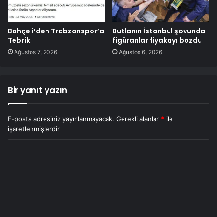
Bahçeli’den Trabzonspor’a
Butlanın İstanbul şovunda
Tebrik
figüranlar fiyakayı bozdu
Ağustos 7, 2026
Ağustos 6, 2026
Bir yanıt yazın
E-posta adresiniz yayınlanmayacak.
Gerekli alanlar
*
ile
işaretlenmişlerdir
Y
o
r
u
m