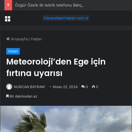
Özgür Özel’e ilk tebrik telefonu Bahçeli’den
Menü
Anasayfa
/
Haber
Haber
Meteoroloji’den Ege için
fırtına uyarısı
NURCAN BAYRAM
Nisan 22, 2024
0
0
Bir dakikadan az