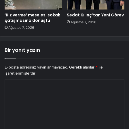
‘Kız verme’ meselesi sokak
Sedat Kılınç’tan Yeni Görev
çatışmasına dönüştü
Ağustos 7, 2026
Ağustos 7, 2026
Bir yanıt yazın
E-posta adresiniz yayınlanmayacak.
Gerekli alanlar
*
ile
işaretlenmişlerdir
Y
o
r
u
m
*